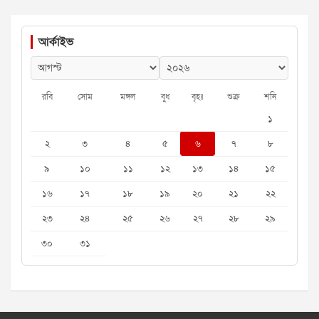
আর্কাইভ
রবি
সোম
মঙ্গল
বুধ
বৃহঃ
শুক্র
শনি
১
২
৩
৪
৫
৬
৭
৮
৯
১০
১১
১২
১৩
১৪
১৫
১৬
১৭
১৮
১৯
২০
২১
২২
২৩
২৪
২৫
২৬
২৭
২৮
২৯
৩০
৩১