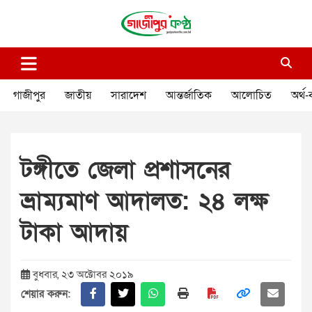
Skip
to
content
গাজীপুর কণ্ঠ
গণমানুষের কণ্ঠ
গাজীপুর
জাতীয়
সারাদেশ
আন্তর্জাতিক
আলোচিত
অর্থ-
টঙ্গীতে জেলা প্রশাসনের
ভ্রাম্যমাণ আদালত: ২৪ লক্ষ
টাকা আদায়
বুধবার, ২৩ অক্টোবর ২০১৯
শেয়ার করুন: