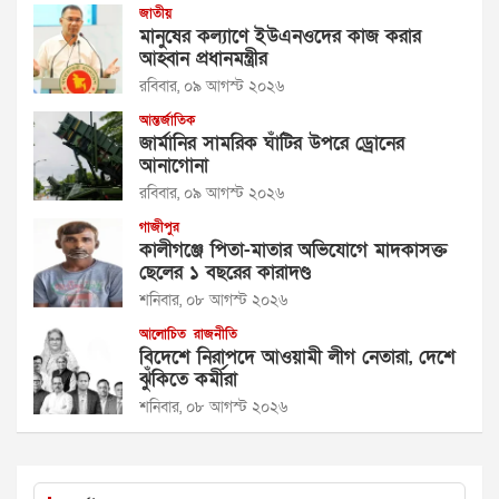
জাতীয়
মানুষের কল্যাণে ইউএনওদের কাজ করার
আহ্বান প্রধানমন্ত্রীর
রবিবার, ০৯ আগস্ট ২০২৬
আন্তর্জাতিক
জার্মানির সামরিক ঘাঁটির উপরে ড্রোনের
আনাগোনা
রবিবার, ০৯ আগস্ট ২০২৬
গাজীপুর
কালীগঞ্জে পিতা-মাতার অভিযোগে মাদকাসক্ত
ছেলের ১ বছরের কারাদণ্ড
শনিবার, ০৮ আগস্ট ২০২৬
আলোচিত
রাজনীতি
বিদেশে নিরাপদে আওয়ামী লীগ নেতারা, দেশে
ঝুঁকিতে কর্মীরা
শনিবার, ০৮ আগস্ট ২০২৬