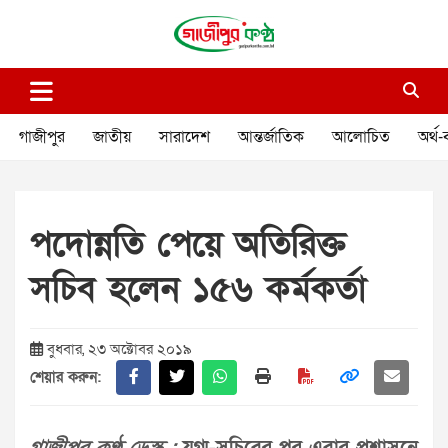
Skip
to
content
গাজীপুর কণ্ঠ
গণমানুষের কণ্ঠ
গাজীপুর
জাতীয়
সারাদেশ
আন্তর্জাতিক
আলোচিত
অর্থ-
পদোন্নতি পেয়ে অতিরিক্ত
সচিব হলেন ১৫৬ কর্মকর্তা
বুধবার, ২৩ অক্টোবর ২০১৯
শেয়ার করুন: