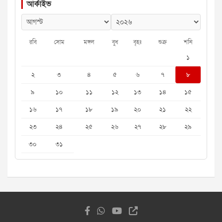
আর্কাইভ
রবি
সোম
মঙ্গল
বুধ
বৃহঃ
শুক্র
শনি
১
২
৩
৪
৫
৬
৭
৮
৯
১০
১১
১২
১৩
১৪
১৫
১৬
১৭
১৮
১৯
২০
২১
২২
২৩
২৪
২৫
২৬
২৭
২৮
২৯
৩০
৩১