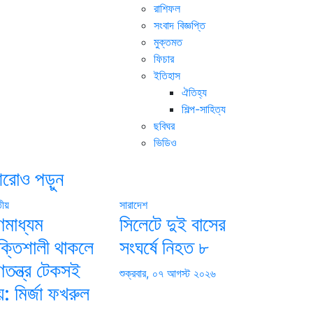
রাশিফল
সংবাদ বিজ্ঞপ্তি
মুক্তমত
ফিচার
ইতিহাস
ঐতিহ্য
শিল্প-সাহিত্য
ছবিঘর
ভিডিও
রোও পড়ুন
তীয়
সারাদেশ
ণমাধ্যম
সিলেটে দুই বাসের
ক্তিশালী থাকলে
সংঘর্ষে নিহত ৮
ণতন্ত্র টেকসই
শুক্রবার, ০৭ আগস্ট ২০২৬
়: মির্জা ফখরুল