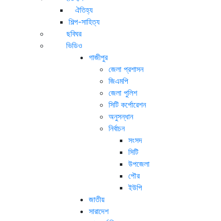
ঐতিহ্য
শিল্প-সাহিত্য
ছবিঘর
ভিডিও
গাজীপুর
জেলা প্রশাসন
জিএমপি
জেলা পুলিশ
সিটি কর্পোরেশন
অনুসন্ধান
নির্বাচন
সংসদ
সিটি
উপজেলা
পৌর
ইউপি
জাতীয়
সারাদেশ