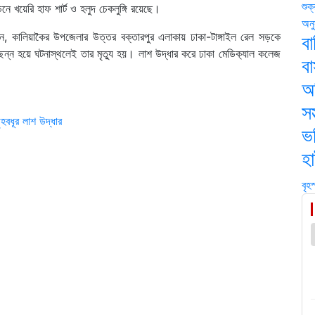
শুক
খয়েরি হাফ শার্ট ও হলুদ চেকলুঙ্গি রয়েছে।
অনু
নান, কালিয়াকৈর উপজেলার উত্তর বক্তারপুর এলাকায় ঢাকা-টাঙ্গাইল রেল সড়কে
বা
িন্ন হয়ে ঘটনাস্থলেই তার মৃত্যু হয়। লাশ উদ্ধার করে ঢাকা মেডিক‌্যাল কলেজ
ব
অ
সস
ৃহবধূর লাশ উদ্ধার
ভর
হ
বৃহ