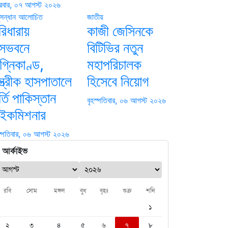
্রবার, ০৭ আগস্ট ২০২৬
সন্ধান
আলোচিত
জাতীয়
রিধারায়
কাজী জেসিনকে
াসভবনে
বিটিভির নতুন
গ্নিকাণ্ড,
মহাপরিচালক
্ত্রীক হাসপাতালে
হিসেবে নিয়োগ
্তি পাকিস্তান
বৃহস্পতিবার, ০৬ আগস্ট ২০২৬
াইকমিশনার
স্পতিবার, ০৬ আগস্ট ২০২৬
আর্কাইভ
রবি
সোম
মঙ্গল
বুধ
বৃহঃ
শুক্র
শনি
১
২
৩
৪
৫
৬
৭
৮