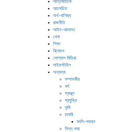
আন্তর্জাতিক
আলোচিত
অর্থ-বাণিজ্য
রাজনীতি
আইন-আদালত
খেলা
শিক্ষা
বিনোদন
সোশ্যাল মিডিয়া
লাইফস্টাইল
অন্যান্য
সম্পাদকীয়
ধর্ম
স্বাস্থ্য
প্রযুক্তি
কৃষি
চাকরি
বদলি-পদায়ন
ভিন্ন খবর