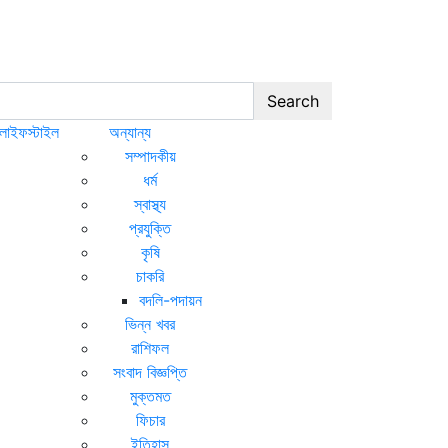
Search
লাইফস্টাইল
অন্যান্য
সম্পাদকীয়
ধর্ম
স্বাস্থ্য
প্রযুক্তি
কৃষি
চাকরি
বদলি-পদায়ন
ভিন্ন খবর
রাশিফল
সংবাদ বিজ্ঞপ্তি
মুক্তমত
ফিচার
ইতিহাস