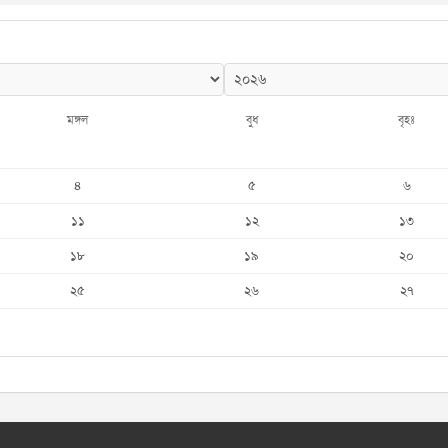
মঙ্গল
বুধ
বৃহঃ
৪
৫
৬
১১
১২
১৩
১৮
১৯
২০
২৫
২৬
২৭