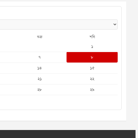
শুক্র
শনি
১
৭
৮
১৪
১৫
২১
২২
২৮
২৯