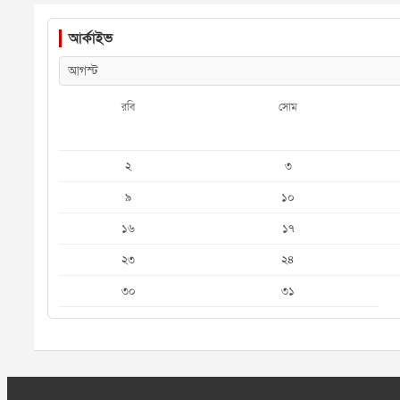
আর্কাইভ
রবি
সোম
২
৩
৯
১০
১৬
১৭
২৩
২৪
৩০
৩১