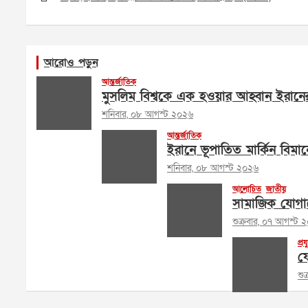
আরোও পড়ুন
আন্তর্জাতিক
মুসলিম বিশ্বকে এক হওয়ার আহ্বান ইরানের পরর
শনিবার, ০৮ আগস্ট ২০২৬
আন্তর্জাতিক
ইরানে ভূপাতিত মার্কিন বিমান
শনিবার, ০৮ আগস্ট ২০২৬
আলোচিত
জাতীয়
সামাজিক যোগায
শুক্রবার, ০৭ আগস্ট 
প্রয
ফে
শু