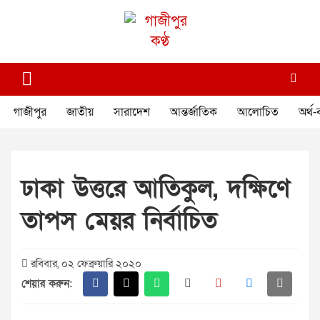
Skip
to
content
গাজীপুর কণ্ঠ
গণমানুষের কণ্ঠ
গাজীপুর
জাতীয়
সারাদেশ
আন্তর্জাতিক
আলোচিত
অর্থ-
ঢাকা উত্তরে আতিকুল, দক্ষিণে
তাপস মেয়র নির্বাচিত
রবিবার, ০২ ফেব্রুয়ারি ২০২০
শেয়ার করুন: