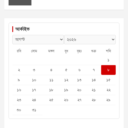
আর্কাইভ
রবি
সোম
মঙ্গল
বুধ
বৃহঃ
শুক্র
শনি
১
২
৩
৪
৫
৬
৭
৮
৯
১০
১১
১২
১৩
১৪
১৫
১৬
১৭
১৮
১৯
২০
২১
২২
২৩
২৪
২৫
২৬
২৭
২৮
২৯
৩০
৩১