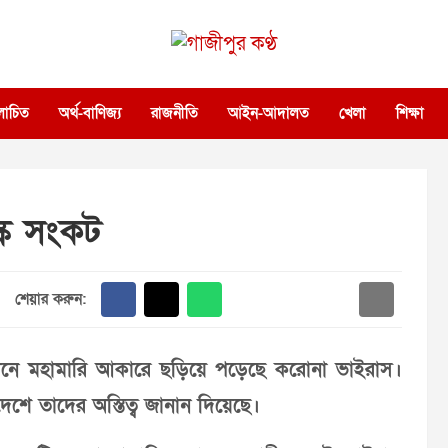
গাজীপুর কণ্ঠ
গণমানুষের কণ্ঠ
োচিত
অর্থ-বাণিজ্য
রাজনীতি
আইন-আদালত
খেলা
শিক্ষা
স্ক সংকট
শেয়ার করুন:
নে মহামারি আকারে ছড়িয়ে পড়েছে করোনা ভাইরাস।
দেশে তাদের অস্তিত্ব জানান দিয়েছে।