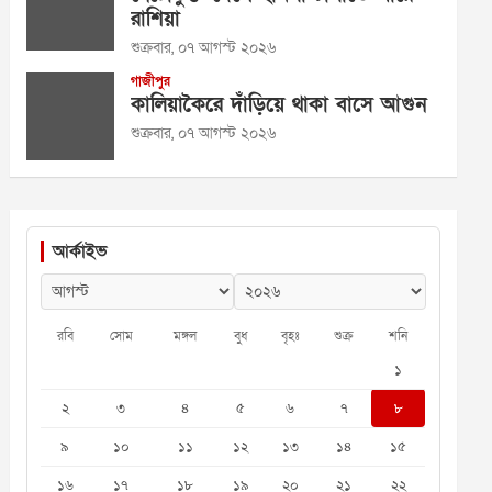
রাশিয়া
শুক্রবার, ০৭ আগস্ট ২০২৬
গাজীপুর
কালিয়াকৈরে দাঁড়িয়ে থাকা বাসে আগুন
শুক্রবার, ০৭ আগস্ট ২০২৬
আর্কাইভ
রবি
সোম
মঙ্গল
বুধ
বৃহঃ
শুক্র
শনি
১
২
৩
৪
৫
৬
৭
৮
৯
১০
১১
১২
১৩
১৪
১৫
১৬
১৭
১৮
১৯
২০
২১
২২