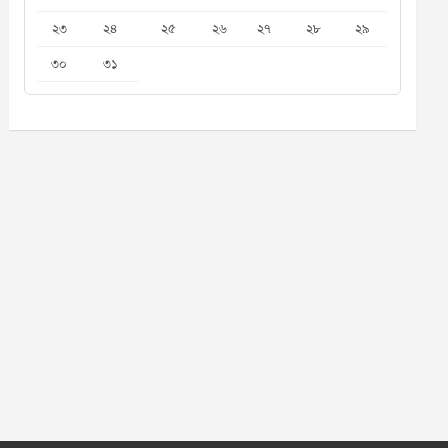
২৩
২৪
২৫
২৬
২৭
২৮
২৯
৩০
৩১