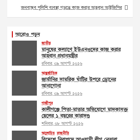
জনবান্ধব পুলিশি ব্যবস্থা গড়তে কাজ করার আহ্বান আইজিপির
আরোও পড়ুন
জাতীয়
মানুষের কল্যাণে ইউএনওদের কাজ করার
আহ্বান প্রধানমন্ত্রীর
রবিবার, ০৯ আগস্ট ২০২৬
আন্তর্জাতিক
জার্মানির সামরিক ঘাঁটির উপরে ড্রোনের
আনাগোনা
রবিবার, ০৯ আগস্ট ২০২৬
গাজীপুর
কালীগঞ্জে পিতা-মাতার অভিযোগে মাদকাসক্ত
ছেলের ১ বছরের কারাদণ্ড
শনিবার, ০৮ আগস্ট ২০২৬
আলোচিত
রাজনীতি
বিদেশে নিরাপদে আওয়ামী লীগ নেতারা,