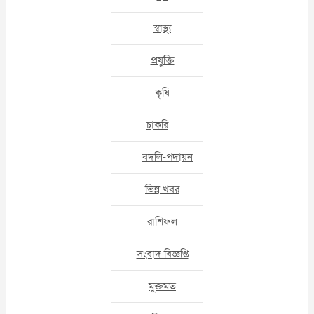
স্বাস্থ্য
প্রযুক্তি
কৃষি
চাকরি
বদলি-পদায়ন
ভিন্ন খবর
রাশিফল
সংবাদ বিজ্ঞপ্তি
মুক্তমত