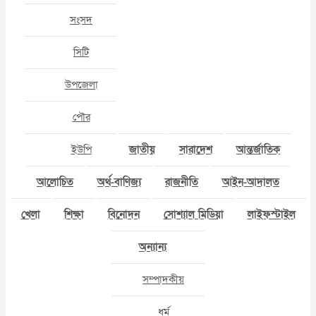
সংসদ
সিটি
উপজেলা
পৌর
ইউপি
জাতীয়
সারাদেশ
আন্তর্জাতিক
আলোচিত
অর্থ-বাণিজ্য
রাজনীতি
আইন-আদালত
খেলা
শিক্ষা
বিনোদন
সোশ্যাল মিডিয়া
লাইফস্টাইল
অন্যান্য
সম্পাদকীয়
ধর্ম