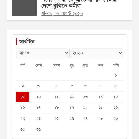
দেশে ঝুঁকিতে কর্মীরা
শনিবার, ০৮ আগস্ট ২০২৬
আর্কাইভ
রবি
সোম
মঙ্গল
বুধ
বৃহঃ
শুক্র
শনি
১
২
৩
৪
৫
৬
৭
৮
৯
১০
১১
১২
১৩
১৪
১৫
১৬
১৭
১৮
১৯
২০
২১
২২
২৩
২৪
২৫
২৬
২৭
২৮
২৯
৩০
৩১