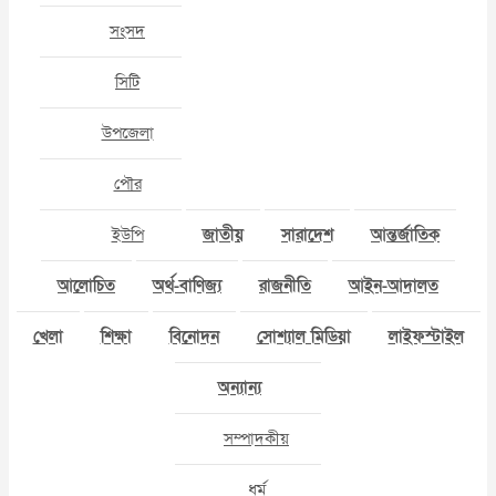
সংসদ
সিটি
উপজেলা
পৌর
ইউপি
জাতীয়
সারাদেশ
আন্তর্জাতিক
আলোচিত
অর্থ-বাণিজ্য
রাজনীতি
আইন-আদালত
খেলা
শিক্ষা
বিনোদন
সোশ্যাল মিডিয়া
লাইফস্টাইল
অন্যান্য
সম্পাদকীয়
ধর্ম