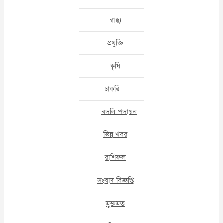
স্বাস্থ্য
প্রযুক্তি
কৃষি
চাকরি
বদলি-পদায়ন
ভিন্ন খবর
রাশিফল
সংবাদ বিজ্ঞপ্তি
মুক্তমত