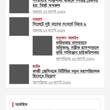
গণমাধ্যম শক্তিশালী থাকলে গণতন্ত্র টেকসই
হয়: মির্জা ফখরুল
শুক্রবার, ০৭ আগস্ট ২০২৬
সারাদেশ
সিলেটে দুই বাসের সংঘর্ষে নিহত ৮
শুক্রবার, ০৭ আগস্ট ২০২৬
অনুসন্ধান
আলোচিত
বারিধারায় বাসভবনে
অগ্নিকাণ্ড, সস্ত্রীক হাসপাতালে
ভর্তি পাকিস্তান হাইকমিশনার
বৃহস্পতিবার, ০৬ আগস্ট ২০২৬
জাতীয়
কাজী জেসিনকে বিটিভির নতুন মহাপরিচালক
হিসেবে নিয়োগ
বৃহস্পতিবার, ০৬ আগস্ট ২০২৬
আর্কাইভ