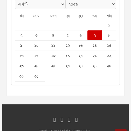
রবি
সোম
মঙ্গল
বুধ
বৃহঃ
শুক্র
শনি
১
২
৩
৪
৫
৬
৭
৮
৯
১০
১১
১২
১৩
১৪
১৫
১৬
১৭
১৮
১৯
২০
২১
২২
২৩
২৪
২৫
২৬
২৭
২৮
২৯
৩০
৩১