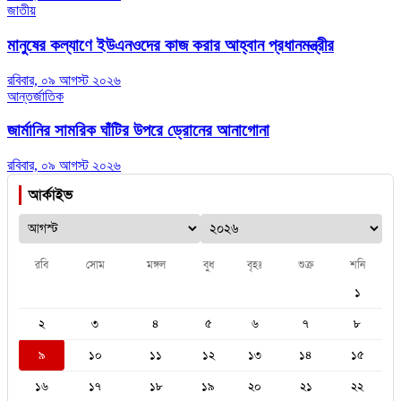
জাতীয়
মানুষের কল্যাণে ইউএনওদের কাজ করার আহ্বান প্রধানমন্ত্রীর
রবিবার, ০৯ আগস্ট ২০২৬
আন্তর্জাতিক
জার্মানির সামরিক ঘাঁটির উপরে ড্রোনের আনাগোনা
রবিবার, ০৯ আগস্ট ২০২৬
আর্কাইভ
রবি
সোম
মঙ্গল
বুধ
বৃহঃ
শুক্র
শনি
১
২
৩
৪
৫
৬
৭
৮
৯
১০
১১
১২
১৩
১৪
১৫
১৬
১৭
১৮
১৯
২০
২১
২২