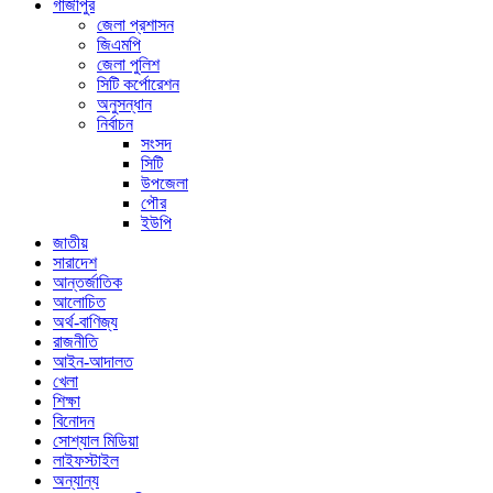
গাজীপুর
জেলা প্রশাসন
জিএমপি
জেলা পুলিশ
সিটি কর্পোরেশন
অনুসন্ধান
নির্বাচন
সংসদ
সিটি
উপজেলা
পৌর
ইউপি
জাতীয়
সারাদেশ
আন্তর্জাতিক
আলোচিত
অর্থ-বাণিজ্য
রাজনীতি
আইন-আদালত
খেলা
শিক্ষা
বিনোদন
সোশ্যাল মিডিয়া
লাইফস্টাইল
অন্যান্য