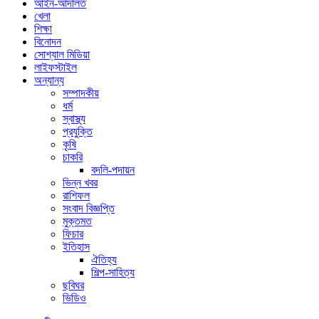
আইন-আদালত
খেলা
শিক্ষা
বিনোদন
সোশ্যাল মিডিয়া
লাইফস্টাইল
অন্যান্য
সম্পাদকীয়
ধর্ম
স্বাস্থ্য
প্রযুক্তি
কৃষি
চাকরি
বদলি-পদায়ন
ভিন্ন খবর
রাশিফল
সংবাদ বিজ্ঞপ্তি
মুক্তমত
ফিচার
ইতিহাস
ঐতিহ্য
শিল্প-সাহিত্য
ছবিঘর
ভিডিও