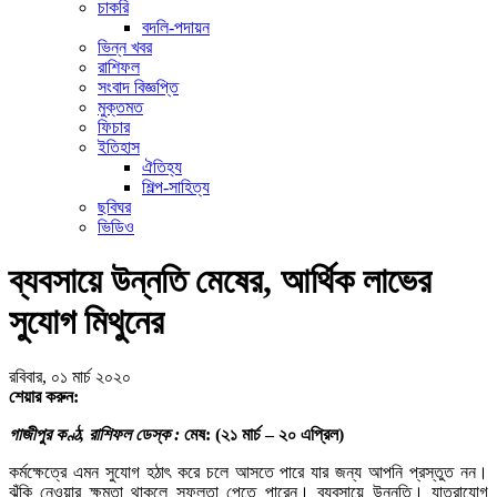
চাকরি
বদলি-পদায়ন
ভিন্ন খবর
রাশিফল
সংবাদ বিজ্ঞপ্তি
মুক্তমত
ফিচার
ইতিহাস
ঐতিহ্য
শিল্প-সাহিত্য
ছবিঘর
ভিডিও
ব্যবসায়ে উন্নতি মেষের, আর্থিক লাভের
সুযোগ মিথুনের
রবিবার, ০১ মার্চ ২০২০
শেয়ার করুন:
গাজীপুর কণ্ঠ, রাশিফল ডেস্ক :
মেষ: (২১ মার্চ – ২০ এপ্রিল)
কর্মক্ষেত্রে এমন সুযোগ হঠাৎ করে চলে আসতে পারে যার জন্য আপনি প্রস্তুত নন।
ঝুঁকি নেওয়ার ক্ষমতা থাকলে সফলতা পেতে পারেন। ব্যবসায়ে উন্নতি। যাত্রাযোগ