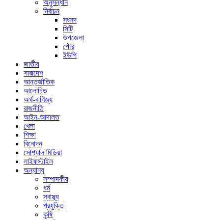
অনুসন্ধান
নির্বাচন
সংসদ
সিটি
উপজেলা
পৌর
ইউপি
জাতীয়
সারাদেশ
আন্তর্জাতিক
আলোচিত
অর্থ-বাণিজ্য
রাজনীতি
আইন-আদালত
খেলা
শিক্ষা
বিনোদন
সোশ্যাল মিডিয়া
লাইফস্টাইল
অন্যান্য
সম্পাদকীয়
ধর্ম
স্বাস্থ্য
প্রযুক্তি
কৃষি