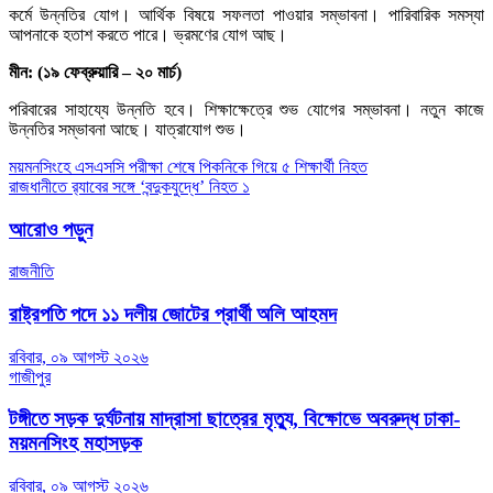
কর্মে উন্নতির যোগ। আর্থিক বিষয়ে সফলতা পাওয়ার সম্ভাবনা। পারিবারিক সমস্যা
আপনাকে হতাশ করতে পারে। ভ্রমণের যোগ আছ।
মীন: (১৯ ফেব্রুয়ারি – ২০ মার্চ)
পরিবারের সাহায্যে উন্নতি হবে। শিক্ষাক্ষেত্রে শুভ যোগের সম্ভাবনা। নতুন কাজে
উন্নতির সম্ভাবনা আছে। যাত্রাযোগ শুভ।
Post
ময়মনসিংহে এসএসসি পরীক্ষা শেষে পিকনিকে গিয়ে ৫ শিক্ষার্থী নিহত
রাজধানীতে র‌্যাবের সঙ্গে ‘বন্দুকযুদ্ধে’ নিহত ১
navigation
আরোও পড়ুন
রাজনীতি
রাষ্ট্রপতি পদে ১১ দলীয় জোটের প্রার্থী অলি আহমদ
রবিবার, ০৯ আগস্ট ২০২৬
গাজীপুর
টঙ্গীতে সড়ক দুর্ঘটনায় মাদ্রাসা ছাত্রের মৃত্যু, বিক্ষোভে অবরুদ্ধ ঢাকা-
ময়মনসিংহ মহাসড়ক
রবিবার, ০৯ আগস্ট ২০২৬