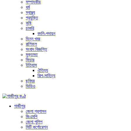
সম্পাদকীয়
ধর্ম
স্বাস্থ্য
প্রযুক্তি
কৃষি
চাকরি
বদলি-পদায়ন
ভিন্ন খবর
রাশিফল
সংবাদ বিজ্ঞপ্তি
মুক্তমত
ফিচার
ইতিহাস
ঐতিহ্য
শিল্প-সাহিত্য
ছবিঘর
ভিডিও
গাজীপুর
জেলা প্রশাসন
জিএমপি
জেলা পুলিশ
সিটি কর্পোরেশন