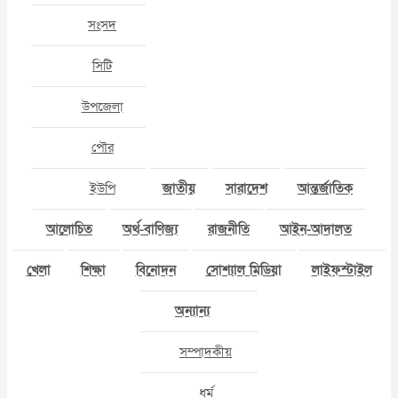
সংসদ
সিটি
উপজেলা
পৌর
ইউপি
জাতীয়
সারাদেশ
আন্তর্জাতিক
আলোচিত
অর্থ-বাণিজ্য
রাজনীতি
আইন-আদালত
খেলা
শিক্ষা
বিনোদন
সোশ্যাল মিডিয়া
লাইফস্টাইল
অন্যান্য
সম্পাদকীয়
ধর্ম