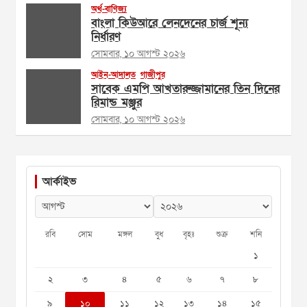
অর্থ-বাণিজ্য
বাংলা কিউআরে লেনদেনের চার্জ শূন্য
নির্ধারণ
সোমবার, ১০ আগস্ট ২০২৬
আইন-আদালত
গাজীপুর
সাবেক এমপি আখতারুজ্জামানের তিন দিনের
রিমান্ড মঞ্জুর
সোমবার, ১০ আগস্ট ২০২৬
আর্কাইভ
রবি
সোম
মঙ্গল
বুধ
বৃহঃ
শুক্র
শনি
১
২
৩
৪
৫
৬
৭
৮
৯
১০
১১
১২
১৩
১৪
১৫