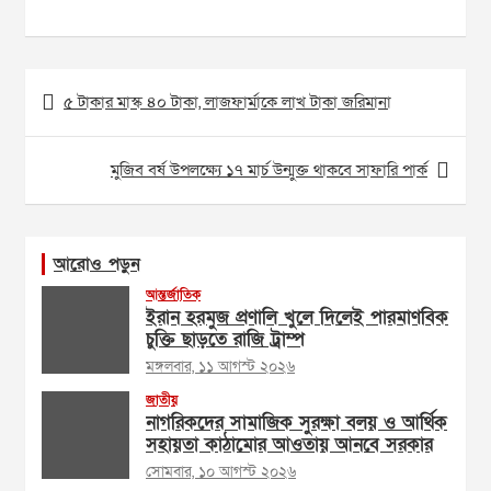
Post
৫ টাকার মাস্ক ৪০ টাকা, লাজফার্মাকে লাখ টাকা জরিমানা
navigation
মুজিব বর্ষ উপলক্ষ্যে ১৭ মার্চ উন্মুক্ত থাকবে সাফারি পার্ক
আরোও পড়ুন
আন্তর্জাতিক
ইরান হরমুজ প্রণালি খুলে দিলেই পারমাণবিক
চুক্তি ছাড়তে রাজি ট্রাম্প
মঙ্গলবার, ১১ আগস্ট ২০২৬
জাতীয়
নাগরিকদের সামাজিক সুরক্ষা বলয় ও আর্থিক
সহায়তা কাঠামোর আওতায় আনবে সরকার
সোমবার, ১০ আগস্ট ২০২৬