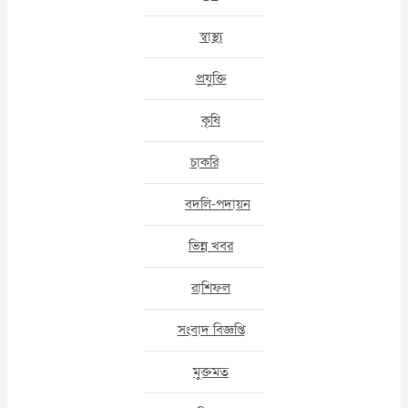
স্বাস্থ্য
প্রযুক্তি
কৃষি
চাকরি
বদলি-পদায়ন
ভিন্ন খবর
রাশিফল
সংবাদ বিজ্ঞপ্তি
মুক্তমত