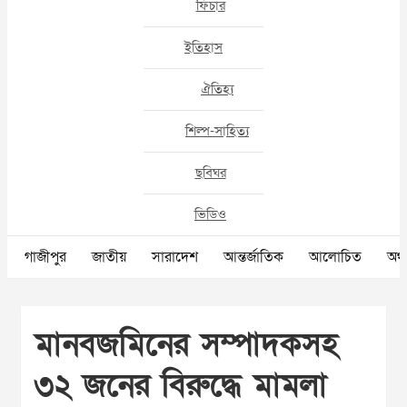
ফিচার
ইতিহাস
ঐতিহ্য
শিল্প-সাহিত্য
ছবিঘর
ভিডিও
গাজীপুর
জাতীয়
সারাদেশ
আন্তর্জাতিক
আলোচিত
অর্থ
মানবজমিনের সম্পাদকসহ
৩২ জনের বিরুদ্ধে মামলা