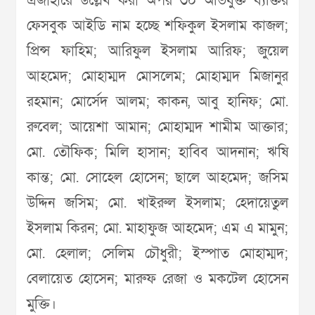
এজাহারে উল্লেখ করা অপর ৩০ অভিযুক্ত ব্যক্তির
ফেসবুক আইডি নাম হচ্ছে শফিকুল ইসলাম কাজল;
প্রিন্স ফাহিম; আরিফুল ইসলাম আরিফ; জুয়েল
আহমেদ; মোহাম্মদ মোসলেম; মোহাম্মদ মিজানুর
রহমান; মোর্সেদ আলম; কাকন, আবু হানিফ; মো.
রুবেল; আয়েশা আমান; মোহাম্মদ শামীম আক্তার;
মো. তৌফিক; মিলি হাসান; হাবিব আদনান; ঋষি
কান্ত; মো. সোহেল হোসেন; ছালে আহমেদ; জসিম
উদ্দিন জসিম; মো. খাইরুল ইসলাম; হেদায়েতুল
ইসলাম কিরন; মো. মাহাফুজ আহমেদ; এম এ মামুন;
মো. হেলাল; সেলিম চৌধুরী; ইস্পাত মোহাম্মদ;
বেলায়েত হোসেন; মারুফ রেজা ও মকটেল হোসেন
মুক্তি।