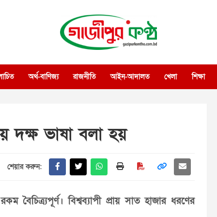
গাজীপুর কণ্ঠ
গণমানুষের কণ্ঠ
োচিত
অর্থ-বাণিজ্য
রাজনীতি
আইন-আদালত
খেলা
শিক্ষা
ে দক্ষ ভাষা বলা হয়
শেয়ার করুন:
কম বৈচিত্র্যপূর্ণ। বিশ্বব্যাপী প্রায় সাত হাজার ধরণের