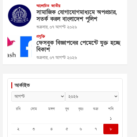
আলোচিত
জাতীয়
সামাজিক যোগাযোগমাধ্যমে অপপ্রচার,
সতর্ক করল বাংলাদেশ পুলিশ
শুক্রবার, ০৭ আগস্ট ২০২৬
প্রযুক্তি
ফেসবুক বিজ্ঞাপনের পেমেন্টে যুক্ত হচ্ছে
বিকাশ
শুক্রবার, ০৭ আগস্ট ২০২৬
আর্কাইভ
রবি
সোম
মঙ্গল
বুধ
বৃহঃ
শুক্র
শনি
১
২
৩
৪
৫
৬
৭
৮