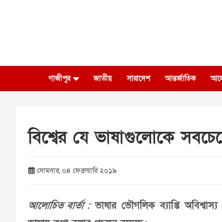
Skip
to
content
গাজীপুর
জাতীয়
সারাদেশ
আন্তর্জাতিক
আল
বিশ্বের যে ভাষাগুলোকে সবচেয়
সোমবার, ০৪ ফেব্রুয়ারি ২০১৯
আলোচিত বার্তা :
ভাষার ভৌগলিক ব্যাপ্তি অবিশ্বাস্য র