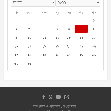
রবি
সোম
মঙ্গল
বুধ
বৃহঃ
শুক্র
শনি
১
২
৩
৪
৫
৬
৭
৮
৯
১০
১১
১২
১৩
১৪
১৫
১৬
১৭
১৮
১৯
২০
২১
২২
২৩
২৪
২৫
২৬
২৭
২৮
২৯
৩০
৩১
সম্পাদক ও প্রকাশক : সঞ্জয় দাস