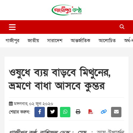
Skip
to
content
গাজীপুর কণ্ঠ
গণমানুষের কণ্ঠ
গাজীপুর
জাতীয়
সারাদেশ
আন্তর্জাতিক
আলোচিত
অর্থ-
ওষুধে ব্যয় বাড়বে মিথুনের,
ভ্রমণে বাধা আসবে কুম্ভর
মঙ্গলবার, ০২ জুন ২০২০
শেয়ার করুন: