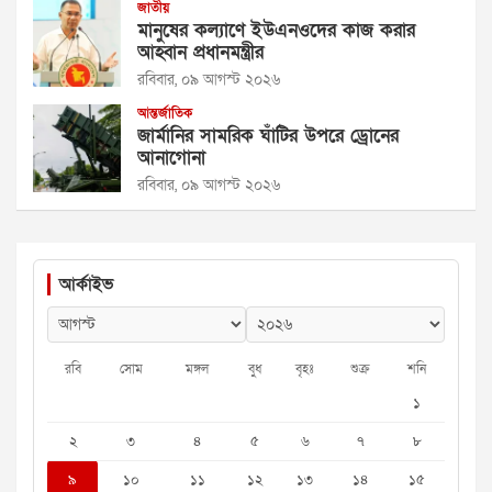
জাতীয়
মানুষের কল্যাণে ইউএনওদের কাজ করার
আহ্বান প্রধানমন্ত্রীর
রবিবার, ০৯ আগস্ট ২০২৬
আন্তর্জাতিক
জার্মানির সামরিক ঘাঁটির উপরে ড্রোনের
আনাগোনা
রবিবার, ০৯ আগস্ট ২০২৬
আর্কাইভ
রবি
সোম
মঙ্গল
বুধ
বৃহঃ
শুক্র
শনি
১
২
৩
৪
৫
৬
৭
৮
৯
১০
১১
১২
১৩
১৪
১৫