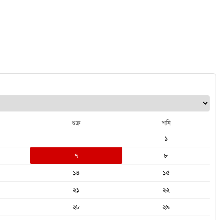
শুক্র
শনি
১
৭
৮
১৪
১৫
২১
২২
২৮
২৯