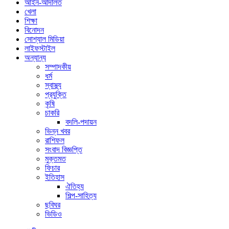
আইন-আদালত
খেলা
শিক্ষা
বিনোদন
সোশ্যাল মিডিয়া
লাইফস্টাইল
অন্যান্য
সম্পাদকীয়
ধর্ম
স্বাস্থ্য
প্রযুক্তি
কৃষি
চাকরি
বদলি-পদায়ন
ভিন্ন খবর
রাশিফল
সংবাদ বিজ্ঞপ্তি
মুক্তমত
ফিচার
ইতিহাস
ঐতিহ্য
শিল্প-সাহিত্য
ছবিঘর
ভিডিও