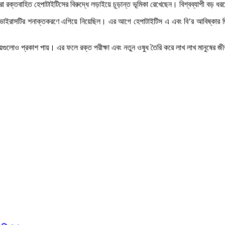
যারা রক্তবাহিত হেপাটাইটিসের বিরুদ্ধে লড়াইয়ে চূড়ান্ত ভূমিকা রেখেছেন। বিশ্বব্যাপী বড় ধ
াইরাসটির শনাক্তকরণে এগিয়ে নিয়েছিল। এর আগে হেপাটাইটিস এ এবং বি’র আবিষ্কার ছিল গু
ষয়গুলোও প্রকাশ পায়। এর ফলে রক্ত পরীক্ষা এবং নতুন ওষুধ তৈরি করে লাখ লাখ মানুষের জ