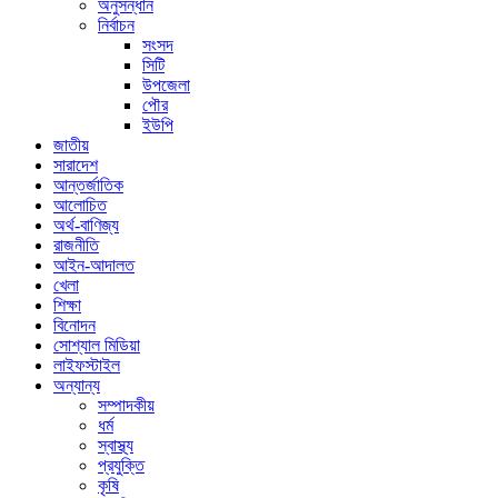
অনুসন্ধান
নির্বাচন
সংসদ
সিটি
উপজেলা
পৌর
ইউপি
জাতীয়
সারাদেশ
আন্তর্জাতিক
আলোচিত
অর্থ-বাণিজ্য
রাজনীতি
আইন-আদালত
খেলা
শিক্ষা
বিনোদন
সোশ্যাল মিডিয়া
লাইফস্টাইল
অন্যান্য
সম্পাদকীয়
ধর্ম
স্বাস্থ্য
প্রযুক্তি
কৃষি