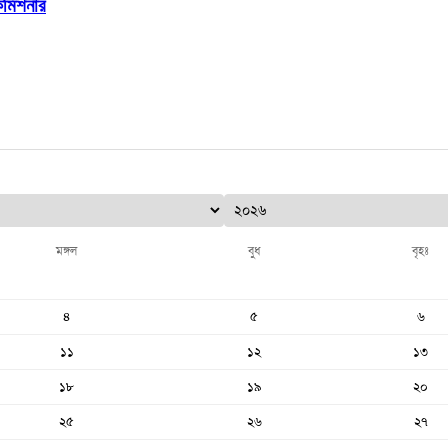
ইকমিশনার
মঙ্গল
বুধ
বৃহঃ
৪
৫
৬
১১
১২
১৩
১৮
১৯
২০
২৫
২৬
২৭