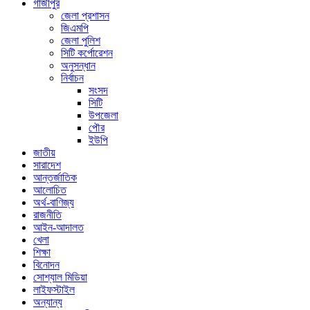
গাজীপুর
জেলা প্রশাসন
জিএমপি
জেলা পুলিশ
সিটি কর্পোরেশন
অনুসন্ধান
নির্বাচন
সংসদ
সিটি
উপজেলা
পৌর
ইউপি
জাতীয়
সারাদেশ
আন্তর্জাতিক
আলোচিত
অর্থ-বাণিজ্য
রাজনীতি
আইন-আদালত
খেলা
শিক্ষা
বিনোদন
সোশ্যাল মিডিয়া
লাইফস্টাইল
অন্যান্য