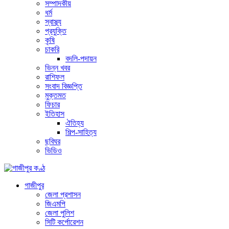
সম্পাদকীয়
ধর্ম
স্বাস্থ্য
প্রযুক্তি
কৃষি
চাকরি
বদলি-পদায়ন
ভিন্ন খবর
রাশিফল
সংবাদ বিজ্ঞপ্তি
মুক্তমত
ফিচার
ইতিহাস
ঐতিহ্য
শিল্প-সাহিত্য
ছবিঘর
ভিডিও
গাজীপুর
জেলা প্রশাসন
জিএমপি
জেলা পুলিশ
সিটি কর্পোরেশন