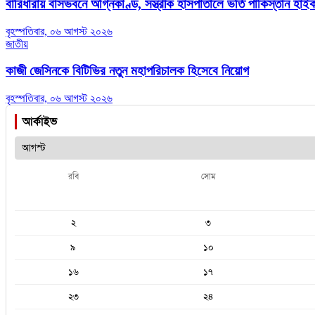
বারিধারায় বাসভবনে অগ্নিকাণ্ড, সস্ত্রীক হাসপাতালে ভর্তি পাকিস্তান হা
বৃহস্পতিবার, ০৬ আগস্ট ২০২৬
জাতীয়
কাজী জেসিনকে বিটিভির নতুন মহাপরিচালক হিসেবে নিয়োগ
বৃহস্পতিবার, ০৬ আগস্ট ২০২৬
আর্কাইভ
রবি
সোম
২
৩
৯
১০
১৬
১৭
২৩
২৪