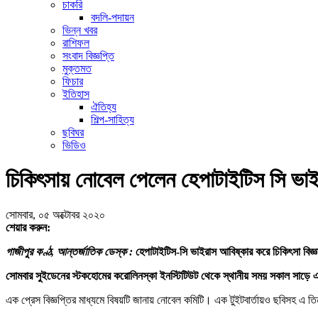
চাকরি
বদলি-পদায়ন
ভিন্ন খবর
রাশিফল
সংবাদ বিজ্ঞপ্তি
মুক্তমত
ফিচার
ইতিহাস
ঐতিহ্য
শিল্প-সাহিত্য
ছবিঘর
ভিডিও
চিকিৎসায় নোবেল পেলেন হেপাটাইটিস সি ভা
সোমবার, ০৫ অক্টোবর ২০২০
শেয়ার করুন:
গাজীপুর কণ্ঠ, আন্তর্জাতিক ডেস্ক :
হেপাটাইটিস-সি ভাইরাস আবিষ্কার করে চিকিৎসা বিজ্ঞা
সোমবার সুইডেনের স্টকহোমের করোলিনস্কা ইনস্টিটিউট থেকে স্থানীয় সময় সকাল সাড়ে 
এক প্রেস বিজ্ঞপ্তির মাধ্যমে বিষয়টি জানায় নোবেল কমিটি। এক টুইটবার্তায়ও ছবিসহ এ 