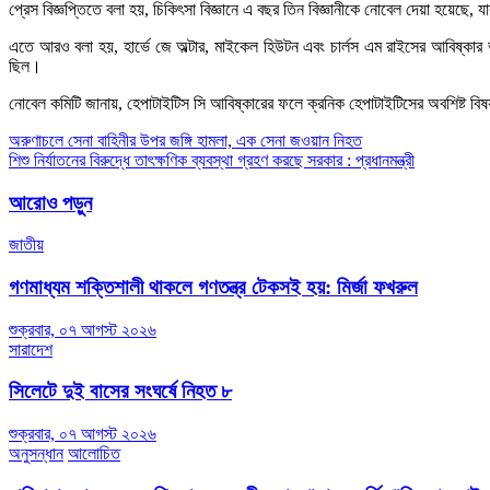
প্রেস বিজ্ঞপ্তিতে বলা হয়, চিকিৎসা বিজ্ঞানে এ বছর তিন বিজ্ঞানীকে নোবেল দেয়া হয়েছে, 
এতে আরও বলা হয়, হার্ভে জে অল্টার, মাইকেল হিউটন এবং চার্লস এম রাইসের আবিষ্কার ভ
ছিল।
নোবেল কমিটি জানায়, হেপাটাইটিস সি আবিষ্কারের ফলে ক্রনিক হেপাটাইটিসের অবশিষ্ট বি
Post
অরুণাচলে সেনা বাহিনীর উপর জঙ্গি হামলা, এক সেনা জওয়ান নিহত
শিশু নির্যাতনের বিরুদ্ধে তাৎক্ষণিক ব্যবস্থা গ্রহণ করছে সরকার : প্রধানমন্ত্রী
navigation
আরোও পড়ুন
জাতীয়
গণমাধ্যম শক্তিশালী থাকলে গণতন্ত্র টেকসই হয়: মির্জা ফখরুল
শুক্রবার, ০৭ আগস্ট ২০২৬
সারাদেশ
সিলেটে দুই বাসের সংঘর্ষে নিহত ৮
শুক্রবার, ০৭ আগস্ট ২০২৬
অনুসন্ধান
আলোচিত