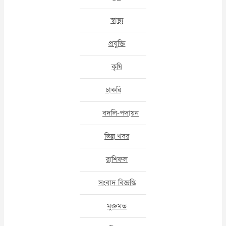
স্বাস্থ্য
প্রযুক্তি
কৃষি
চাকরি
বদলি-পদায়ন
ভিন্ন খবর
রাশিফল
সংবাদ বিজ্ঞপ্তি
মুক্তমত