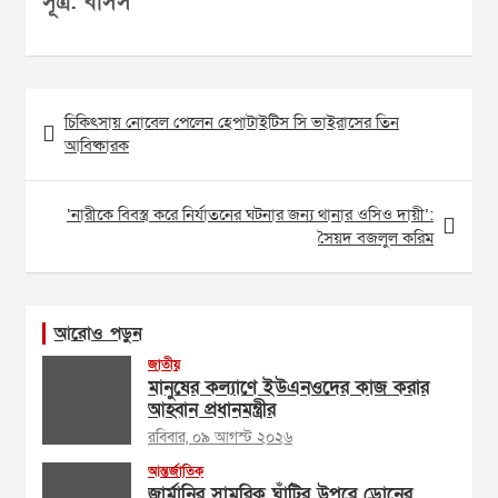
সূত্র: বাসস
Post
চিকিৎসায় নোবেল পেলেন হেপাটাইটিস সি ভাইরাসের তিন
navigation
আবিষ্কারক
‘নারীকে বিবস্ত্র করে নির্যাতনের ঘটনার জন্য থানার ওসিও দায়ী’:
সৈয়দ বজলুল করিম
আরোও পড়ুন
জাতীয়
মানুষের কল্যাণে ইউএনওদের কাজ করার
আহ্বান প্রধানমন্ত্রীর
রবিবার, ০৯ আগস্ট ২০২৬
আন্তর্জাতিক
জার্মানির সামরিক ঘাঁটির উপরে ড্রোনের