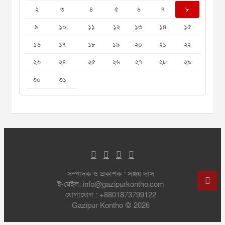
২
৩
৪
৫
৬
৭
৮
৯
১০
১১
১২
১৩
১৪
১৫
১৬
১৭
১৮
১৯
২০
২১
২২
২৩
২৪
২৫
২৬
২৭
২৮
২৯
৩০
৩১
সম্পাদক ও প্রকাশক : সঞ্জয় দাস
ই-মেইল: info@gazipurkontho.com
যোগাযোগ : +8801873799122
Gazipur Kontho © 2026