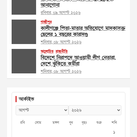
আনাগোনা
রবিবার, ০৯ আগস্ট ২০২৬
গাজীপুর
কালীগঞ্জে পিতা-মাতার অভিযোগে মাদকাসক্ত
ছেলের ১ বছরের কারাদণ্ড
শনিবার, ০৮ আগস্ট ২০২৬
আলোচিত
রাজনীতি
বিদেশে নিরাপদে আওয়ামী লীগ নেতারা,
দেশে ঝুঁকিতে কর্মীরা
শনিবার, ০৮ আগস্ট ২০২৬
আর্কাইভ
রবি
সোম
মঙ্গল
বুধ
বৃহঃ
শুক্র
শনি
১