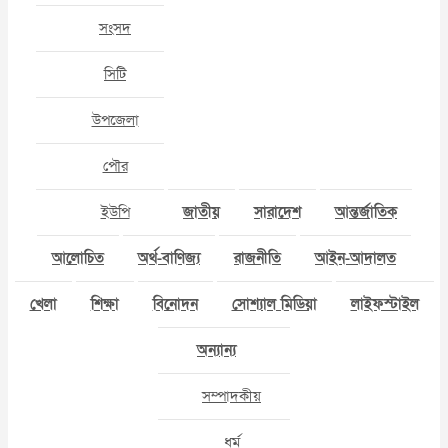
সংসদ
সিটি
উপজেলা
পৌর
ইউপি
জাতীয়
সারাদেশ
আন্তর্জাতিক
আলোচিত
অর্থ-বাণিজ্য
রাজনীতি
আইন-আদালত
খেলা
শিক্ষা
বিনোদন
সোশ্যাল মিডিয়া
লাইফস্টাইল
অন্যান্য
সম্পাদকীয়
ধর্ম