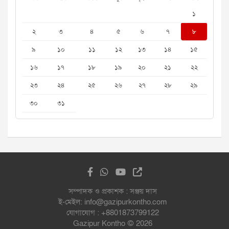
১
২
৩
৪
৫
৬
৭
৮
৯
১০
১১
১২
১৩
১৪
১৫
১৬
১৭
১৮
১৯
২০
২১
২২
২৩
২৪
২৫
২৬
২৭
২৮
২৯
৩০
৩১
সম্পাদক ও প্রকাশক : সঞ্জয় দাস
ই-মেইল: info@gazipurkontho.com
যোগাযোগ : +8801873799122
Gazipur Kontho © 2026