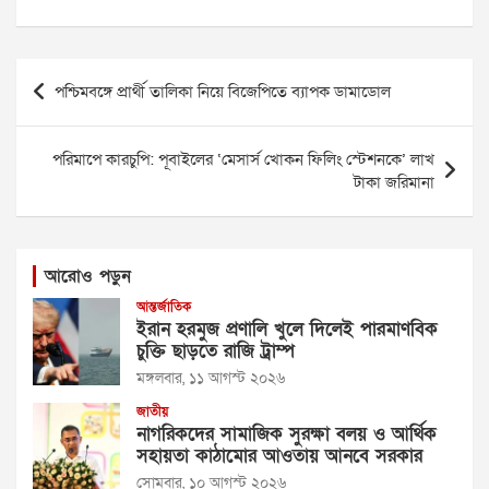
Post
পশ্চিমবঙ্গে প্রার্থী তালিকা নিয়ে বিজেপিতে ব্যাপক ডামাডোল
navigation
পরিমাপে কারচুপি: পূবাইলের ‘মেসার্স খোকন ফিলিং স্টেশনকে’ লাখ
টাকা জরিমানা
আরোও পড়ুন
আন্তর্জাতিক
ইরান হরমুজ প্রণালি খুলে দিলেই পারমাণবিক
চুক্তি ছাড়তে রাজি ট্রাম্প
মঙ্গলবার, ১১ আগস্ট ২০২৬
জাতীয়
নাগরিকদের সামাজিক সুরক্ষা বলয় ও আর্থিক
সহায়তা কাঠামোর আওতায় আনবে সরকার
সোমবার, ১০ আগস্ট ২০২৬