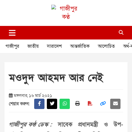
Skip
to
content
গাজীপুর কণ্ঠ
গণমানুষের কণ্ঠ
গাজীপুর
জাতীয়
সারাদেশ
আন্তর্জাতিক
আলোচিত
অর্থ-
মওদুদ আহমদ আর নেই
মঙ্গলবার, ১৬ মার্চ ২০২১
শেয়ার করুন:
গাজীপুর কণ্ঠ ডেস্ক :
সাবেক প্রধানমন্ত্রী ও উপ-