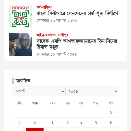
অর্থ-বাণিজ্য
বাংলা কিউআরে লেনদেনের চার্জ শূন্য নির্ধারণ
সোমবার, ১০ আগস্ট ২০২৬
আইন-আদালত
গাজীপুর
সাবেক এমপি আখতারুজ্জামানের তিন দিনের
রিমান্ড মঞ্জুর
সোমবার, ১০ আগস্ট ২০২৬
আর্কাইভ
রবি
সোম
মঙ্গল
বুধ
বৃহঃ
শুক্র
শনি
১
২
৩
৪
৫
৬
৭
৮