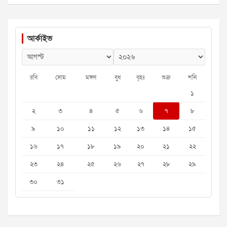
আর্কাইভ
রবি
সোম
মঙ্গল
বুধ
বৃহঃ
শুক্র
শনি
১
২
৩
৪
৫
৬
৭
৮
৯
১০
১১
১২
১৩
১৪
১৫
১৬
১৭
১৮
১৯
২০
২১
২২
২৩
২৪
২৫
২৬
২৭
২৮
২৯
৩০
৩১