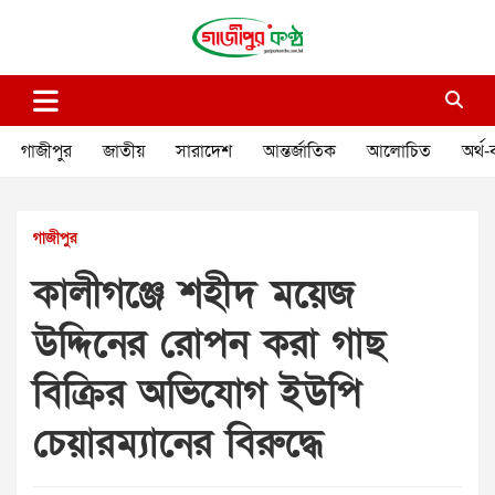
Skip
to
content
গাজীপুর কণ্ঠ
গণমানুষের কণ্ঠ
গাজীপুর
জাতীয়
সারাদেশ
আন্তর্জাতিক
আলোচিত
অর্থ-
গাজীপুর
কালীগঞ্জে শহীদ ময়েজ
উদ্দিনের রোপন করা গাছ
বিক্রির অভিযোগ ইউপি
চেয়ারম্যানের বিরুদ্ধে