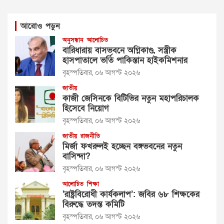
আরোও পড়ুন
অনুসন্ধান
আলোচিত
বারিধারায় বাসভবনে অগ্নিকাণ্ড, সস্ত্রীক
হাসপাতালে ভর্তি পাকিস্তান হাইকমিশনার
বৃহস্পতিবার, ০৬ আগস্ট ২০২৬
জাতীয়
কাজী জেসিনকে বিটিভির নতুন মহাপরিচালক
হিসেবে নিয়োগ
বৃহস্পতিবার, ০৬ আগস্ট ২০২৬
জাতীয়
রাজনীতি
মির্জা ফখরুলই হচ্ছেন বঙ্গভবনের নতুন
বাসিন্দা?
বৃহস্পতিবার, ০৬ আগস্ট ২০২৬
আলোচিত
শিক্ষা
‘রাষ্ট্রবিরোধী কার্যকলাপ’: জবির ৬৮ শিক্ষকের
বিরুদ্ধে তদন্ত কমিটি
বৃহস্পতিবার, ০৬ আগস্ট ২০২৬