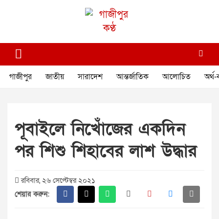
Skip
to
content
গাজীপুর কণ্ঠ
গণমানুষের কণ্ঠ
গাজীপুর
জাতীয়
সারাদেশ
আন্তর্জাতিক
আলোচিত
অর্থ-
পূবাইলে নিখোঁজের একদিন
পর শিশু শিহাবের লাশ উদ্ধার
রবিবার, ২৬ সেপ্টেম্বর ২০২১
শেয়ার করুন: