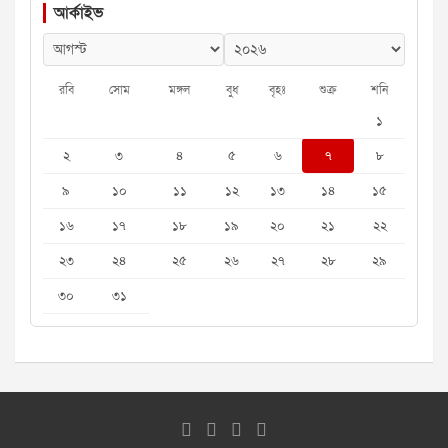
আর্কাইভ
রবি
সোম
মঙ্গল
বুধ
বৃহঃ
শুক্র
শনি
১
২
৩
৪
৫
৬
৭
৮
৯
১০
১১
১২
১৩
১৪
১৫
১৬
১৭
১৮
১৯
২০
২১
২২
২৩
২৪
২৫
২৬
২৭
২৮
২৯
৩০
৩১