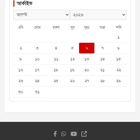
আর্কাইভ
রবি
সোম
মঙ্গল
বুধ
বৃহঃ
শুক্র
শনি
১
২
৩
৪
৫
৬
৭
৮
৯
১০
১১
১২
১৩
১৪
১৫
১৬
১৭
১৮
১৯
২০
২১
২২
২৩
২৪
২৫
২৬
২৭
২৮
২৯
৩০
৩১