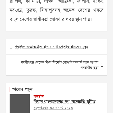
ব্রাজিল, ক্যানাডা, দক্ষিণ আফ্রিকা, জাপান, হংকং,
নরওয়ে, তুরস্ক, সিঙ্গাপুরসহ অনেক দেশের খবরে
বাংলাদেশের স্বাধীনতা ঘোষণার খবর স্থান পায়।
Post
পূবাইলে অজ্ঞাত ট্রাক চাপায় নারী পোশাক শ্রমিকের মৃত্যু
navigation
কালীগঞ্জে সেভেন রিংস সিমেন্ট বোঝাই কভার্ড ভ্যান চাপায়
পথচারীর মৃত্যু
আরোও পড়ুন
আলোচিত
বিমান বাংলাদেশের সব পদোন্নতি স্থগিত
বৃহস্পতিবার, ০৬ আগস্ট ২০২৬