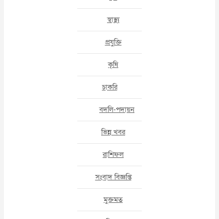
স্বাস্থ্য
প্রযুক্তি
কৃষি
চাকরি
বদলি-পদায়ন
ভিন্ন খবর
রাশিফল
সংবাদ বিজ্ঞপ্তি
মুক্তমত