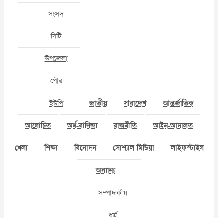
সংসদ
সিটি
উপজেলা
পৌর
ইউপি
জাতীয়
সারাদেশ
আন্তর্জাতিক
আলোচিত
অর্থ-বাণিজ্য
রাজনীতি
আইন-আদালত
খেলা
শিক্ষা
বিনোদন
সোশ্যাল মিডিয়া
লাইফস্টাইল
অন্যান্য
সম্পাদকীয়
ধর্ম