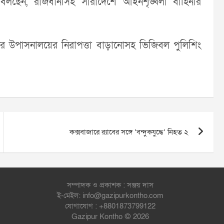
া বলছেন, রাজধানীসহ সারাদেশে আইনশৃঙ্খলা বাহিনীর
বীদের উপাসনালয়ের নিরাপত্তা বাড়ানোসহ ভিজিবল পুলিশিং
কক্সবাজারে র‌্যাবের সঙ্গে ‘বন্দুকযুদ্ধে’ নিহত ২
সম্পাদক ও প্রকাশক : সঞ্জয় দাস
ই-মেইল: info@gazipurkontho.com
যোগাযোগ : +8801873799122
Gazipur Kontho © 2026