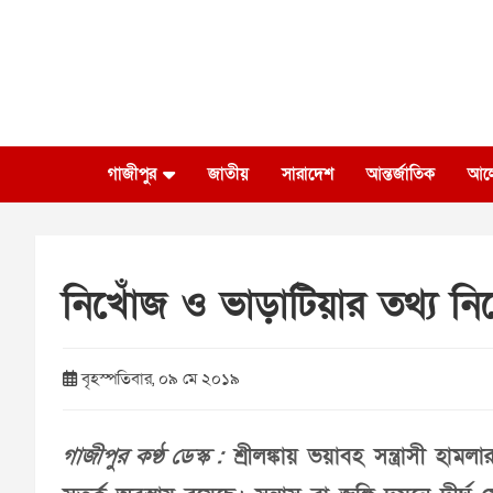
Skip
to
content
গাজীপুর
জাতীয়
সারাদেশ
আন্তর্জাতিক
আল
নিখোঁজ ও ভাড়াটিয়ার তথ্য নিচ
বৃহস্পতিবার, ০৯ মে ২০১৯
গাজীপুর কণ্ঠ ডেস্ক :
শ্রীলঙ্কায় ভয়াবহ সন্ত্রাসী হা