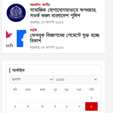
আলোচিত
জাতীয়
সামাজিক যোগাযোগমাধ্যমে অপপ্রচার,
সতর্ক করল বাংলাদেশ পুলিশ
শুক্রবার, ০৭ আগস্ট ২০২৬
প্রযুক্তি
ফেসবুক বিজ্ঞাপনের পেমেন্টে যুক্ত হচ্ছে
বিকাশ
শুক্রবার, ০৭ আগস্ট ২০২৬
আর্কাইভ
রবি
সোম
মঙ্গল
বুধ
বৃহঃ
শুক্র
শনি
১
২
৩
৪
৫
৬
৭
৮