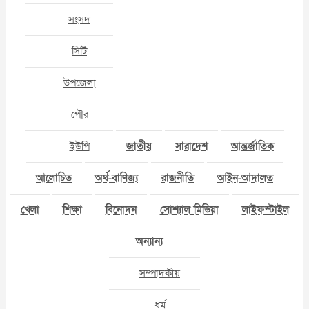
সংসদ
সিটি
উপজেলা
পৌর
ইউপি
জাতীয়
সারাদেশ
আন্তর্জাতিক
আলোচিত
অর্থ-বাণিজ্য
রাজনীতি
আইন-আদালত
খেলা
শিক্ষা
বিনোদন
সোশ্যাল মিডিয়া
লাইফস্টাইল
অন্যান্য
সম্পাদকীয়
ধর্ম