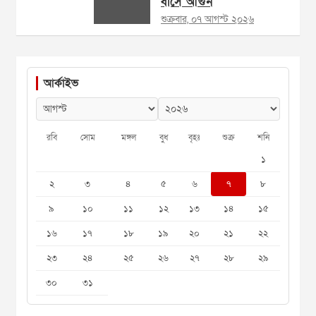
বাসে আগুন
শুক্রবার, ০৭ আগস্ট ২০২৬
আর্কাইভ
রবি
সোম
মঙ্গল
বুধ
বৃহঃ
শুক্র
শনি
১
২
৩
৪
৫
৬
৭
৮
৯
১০
১১
১২
১৩
১৪
১৫
১৬
১৭
১৮
১৯
২০
২১
২২
২৩
২৪
২৫
২৬
২৭
২৮
২৯
৩০
৩১