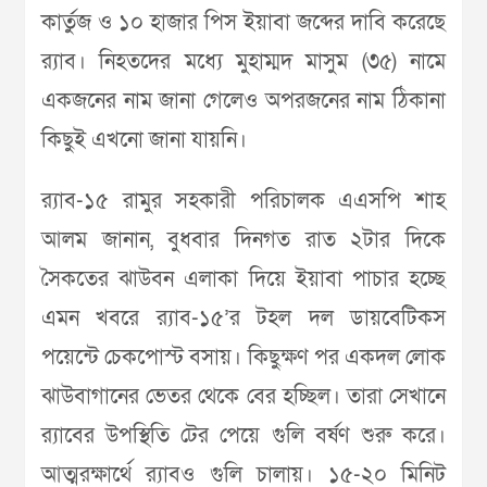
কার্তুজ ও ১০ হাজার পিস ইয়াবা জব্দের দাবি করেছে
র‌্যাব। নিহতদের মধ্যে মুহাম্মদ মাসুম (৩৫) নামে
একজনের নাম জানা গেলেও অপরজনের নাম ঠিকানা
কিছুই এখনো জানা যায়নি।
র‍্যাব-১৫ রামুর সহকারী পরিচালক এএসপি শাহ
আলম জানান, বুধবার দিনগত রাত ২টার দিকে
সৈকতের ঝাউবন এলাকা দিয়ে ইয়াবা পাচার হচ্ছে
এমন খবরে র‍্যাব-১৫’র টহল দল ডায়বেটিকস
পয়েন্টে চেকপোস্ট বসায়। কিছুক্ষণ পর একদল লোক
ঝাউবাগানের ভেতর থেকে বের হচ্ছিল। তারা সেখানে
র‍্যাবের উপস্থিতি টের পেয়ে গুলি বর্ষণ শুরু করে।
আত্মরক্ষার্থে র‍্যাবও গুলি চালায়। ১৫-২০ মিনিট