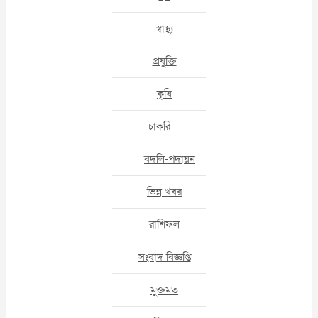
স্বাস্থ্য
প্রযুক্তি
কৃষি
চাকরি
বদলি-পদায়ন
ভিন্ন খবর
রাশিফল
সংবাদ বিজ্ঞপ্তি
মুক্তমত