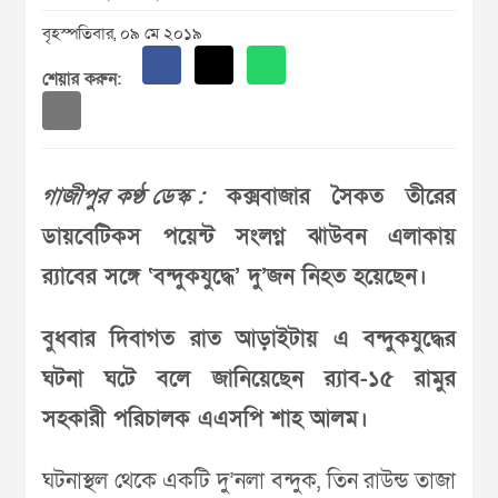
বৃহস্পতিবার, ০৯ মে ২০১৯
শেয়ার করুন:
গাজীপুর কণ্ঠ ডেস্ক :
কক্সবাজার সৈকত তীরের
ডায়বেটিকস পয়েন্ট সংলগ্ন ঝাউবন এলাকায়
র‍্যাবের সঙ্গে ‘বন্দুকযুদ্ধে’ দু’জন নিহত হয়েছেন।
বুধবার দিবাগত রাত আড়াইটায় এ বন্দুকযুদ্ধের
ঘটনা ঘটে বলে জানিয়েছেন র‍্যাব-১৫ রামুর
সহকারী পরিচালক এএসপি শাহ আলম।
ঘটনাস্থল থেকে একটি দু’নলা বন্দুক, তিন রাউন্ড তাজা