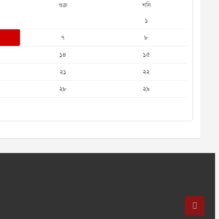
শুক্র
শনি
১
৭
৮
১৪
১৫
২১
২২
২৮
২৯