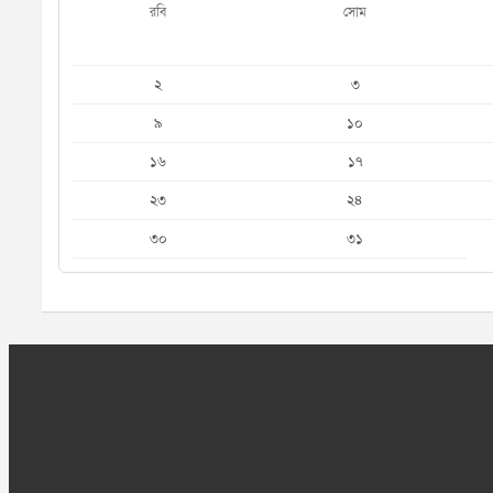
রবি
সোম
২
৩
৯
১০
১৬
১৭
২৩
২৪
৩০
৩১