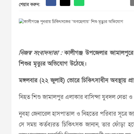
শেয়ার করুন:
নিজস্ব সংবাদদাতা :
কালীগঞ্জ উপজেলার জামালপুরে
শিশুর মৃত্যুর অভিযোগ উঠেছে।
মঙ্গলবার (২২ জুলাই) ভোরে চিকিৎসাধীন অবস্থায় প্রা
নিহত শিশু জামালপুর এলাকার বাসিন্দা যুবদল নেতা ও প্
নুবহা জেনারেল হাসপাতাল ও নিহতের পরিবার সূত্রে জা
সে সময় কর্তব্যরত চিকিৎসক জানান, তার ফোঁড়া 