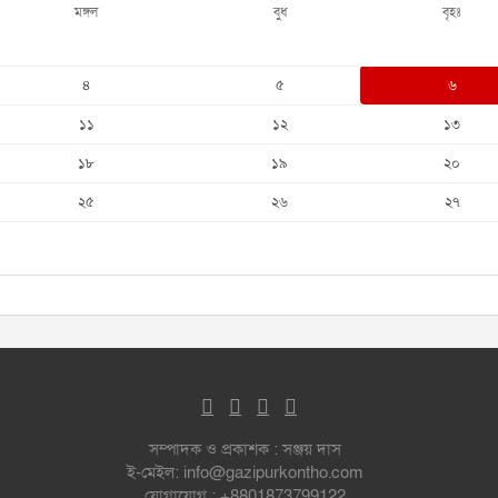
মঙ্গল
বুধ
বৃহঃ
৪
৫
৬
১১
১২
১৩
১৮
১৯
২০
২৫
২৬
২৭
সম্পাদক ও প্রকাশক : সঞ্জয় দাস
ই-মেইল: info@gazipurkontho.com
যোগাযোগ : +8801873799122