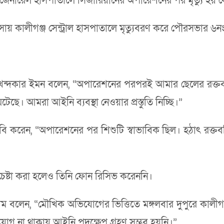
েল হাসপাতালে সিজারিয়ানের অপারেশনের পর মৃত্যু হয় বেতুয়া এ
ালীগঞ্জ সেন্ট্রাল হাসপাতালে মৃত্যুবরণ করে পৌরসভার ৬নং 
পিতা খন্দকার ইমন বলেন, “অপারেশনের পরপরই আমার ছেলের রক্
েছে। আমরা আইনি ব্যবস্থা নেওয়ার প্রস্তুতি নিচ্ছি।”
ি করেন, “অপারেশনের পর শিশুটি স্বাভাবিক ছিল। হঠাৎ রক্তবম
েষ্টা করা হলেও তিনি ফোন রিসিভ করেননি।
ম বলেন, “মৌখিক অভিযোগের ভিত্তিতে মঙ্গলবার দুপুরে কালীগঞ্
োগ না থাকায় আইনি পদক্ষেপ গ্রহণ সম্ভব হয়নি।”