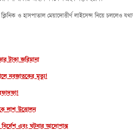
 ক্লিনিক ও হাসপাতাল মেয়াদোত্তীর্ণ লাইসেন্স নিয়ে চললেও য
াজার টাকা জরিমানা
তালে নবজাতকের মৃত্যু!
 রফাদফা!
থেকে লাশ উত্তোলন
ের নির্দেশ এবং ঘটনার আদোপান্ত