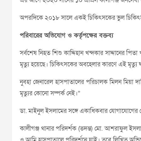
এর আগে ২০২০ সালের ১০ এপ্রিল কালীগঞ্জ জনসেবা জেনার
অপরদিকে ২০১৮ সালে একই চিকিৎসকের ভুল চিকিৎসায় ক
পরিবারের অভিযোগ ও কর্তৃপক্ষের বক্তব্য
সর্বশেষ নিহত শিশু কাদ্দিহান খন্দকার সাদ্দানের 
মৃত্যু হয়েছে। চিকিৎসকের অবহেলার কারণে এই মৃত্যু ঘট
নুবহা জেনারেল হাসপাতালের পরিচালক মিলন মিয়া দাব
মৃত্যুর কোনো সম্পর্ক নেই।”
ডা. মাইনুল ইসলামের সঙ্গে একাধিকবার যোগাযোগের চ
কালীগঞ্জ থানার পরিদর্শক (তদন্ত) মো. আশরাফুল ইসলা
ও আমি হাসপাতালে পরিদর্শনে যাই। তবে লিখিত অভিয