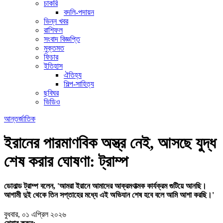
চাকরি
বদলি-পদায়ন
ভিন্ন খবর
রাশিফল
সংবাদ বিজ্ঞপ্তি
মুক্তমত
ফিচার
ইতিহাস
ঐতিহ্য
শিল্প-সাহিত্য
ছবিঘর
ভিডিও
আন্তর্জাতিক
ইরানের পারমাণবিক অস্ত্র নেই, আসছে যুদ্ধ
শেষ করার ঘোষণা: ট্রাম্প
ডোনাল্ড ট্রাম্প বলেন, 'আমরা ইরানে আমাদের আক্রমণাত্মক কার্যক্রম গুটিয়ে আনছি।
আগামী দুই থেকে তিন সপ্তাহের মধ্যে এই অভিযান শেষ হবে বলে আমি আশা করছি।'
বুধবার, ০১ এপ্রিল ২০২৬