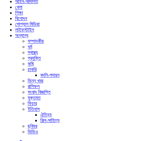
আইন-আদালত
খেলা
শিক্ষা
বিনোদন
সোশ্যাল মিডিয়া
লাইফস্টাইল
অন্যান্য
সম্পাদকীয়
ধর্ম
স্বাস্থ্য
প্রযুক্তি
কৃষি
চাকরি
বদলি-পদায়ন
ভিন্ন খবর
রাশিফল
সংবাদ বিজ্ঞপ্তি
মুক্তমত
ফিচার
ইতিহাস
ঐতিহ্য
শিল্প-সাহিত্য
ছবিঘর
ভিডিও