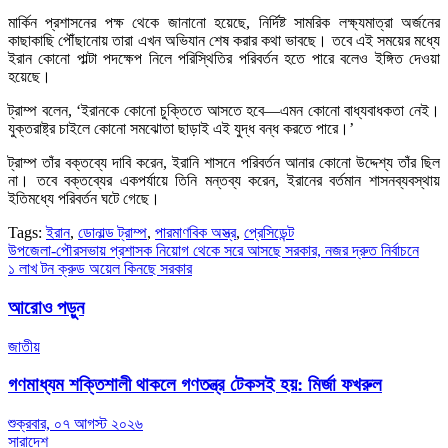
মার্কিন প্রশাসনের পক্ষ থেকে জানানো হয়েছে, নির্দিষ্ট সামরিক লক্ষ্যমাত্রা অর্জনের
কাছাকাছি পৌঁছানোয় তারা এখন অভিযান শেষ করার কথা ভাবছে। তবে এই সময়ের মধ্যে
ইরান কোনো পাল্টা পদক্ষেপ নিলে পরিস্থিতির পরিবর্তন হতে পারে বলেও ইঙ্গিত দেওয়া
হয়েছে।
ট্রাম্প বলেন, ‘ইরানকে কোনো চুক্তিতে আসতে হবে—এমন কোনো বাধ্যবাধকতা নেই।
যুক্তরাষ্ট্র চাইলে কোনো সমঝোতা ছাড়াই এই যুদ্ধ বন্ধ করতে পারে।’
ট্রাম্প তাঁর বক্তব্যে দাবি করেন, ইরানি শাসনে পরিবর্তন আনার কোনো উদ্দেশ্য তাঁর ছিল
না। তবে বক্তব্যের একপর্যায়ে তিনি মন্তব্য করেন, ইরানের বর্তমান শাসনব্যবস্থায়
ইতিমধ্যে পরিবর্তন ঘটে গেছে।
Tags:
ইরান
,
ডোনাল্ড ট্রাম্প
,
পারমাণবিক অস্ত্র
,
প্রেসিডেন্ট
Post
উপজেলা-পৌরসভায় প্রশাসক নিয়োগ থেকে সরে আসছে সরকার, নজর দ্রুত নির্বাচনে
১ লাখ টন ক্রুড অয়েল কিনছে সরকার
navigation
আরোও পড়ুন
জাতীয়
গণমাধ্যম শক্তিশালী থাকলে গণতন্ত্র টেকসই হয়: মির্জা ফখরুল
শুক্রবার, ০৭ আগস্ট ২০২৬
সারাদেশ