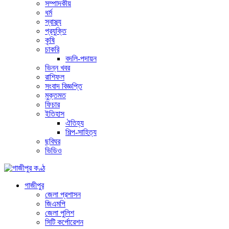
সম্পাদকীয়
ধর্ম
স্বাস্থ্য
প্রযুক্তি
কৃষি
চাকরি
বদলি-পদায়ন
ভিন্ন খবর
রাশিফল
সংবাদ বিজ্ঞপ্তি
মুক্তমত
ফিচার
ইতিহাস
ঐতিহ্য
শিল্প-সাহিত্য
ছবিঘর
ভিডিও
গাজীপুর
জেলা প্রশাসন
জিএমপি
জেলা পুলিশ
সিটি কর্পোরেশন