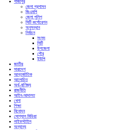
গাজীপুর
জেলা প্রশাসন
জিএমপি
জেলা পুলিশ
সিটি কর্পোরেশন
অনুসন্ধান
নির্বাচন
সংসদ
সিটি
উপজেলা
পৌর
ইউপি
জাতীয়
সারাদেশ
আন্তর্জাতিক
আলোচিত
অর্থ-বাণিজ্য
রাজনীতি
আইন-আদালত
খেলা
শিক্ষা
বিনোদন
সোশ্যাল মিডিয়া
লাইফস্টাইল
অন্যান্য