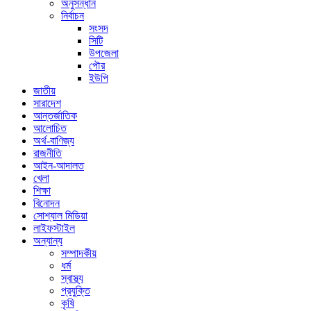
অনুসন্ধান
নির্বাচন
সংসদ
সিটি
উপজেলা
পৌর
ইউপি
জাতীয়
সারাদেশ
আন্তর্জাতিক
আলোচিত
অর্থ-বাণিজ্য
রাজনীতি
আইন-আদালত
খেলা
শিক্ষা
বিনোদন
সোশ্যাল মিডিয়া
লাইফস্টাইল
অন্যান্য
সম্পাদকীয়
ধর্ম
স্বাস্থ্য
প্রযুক্তি
কৃষি