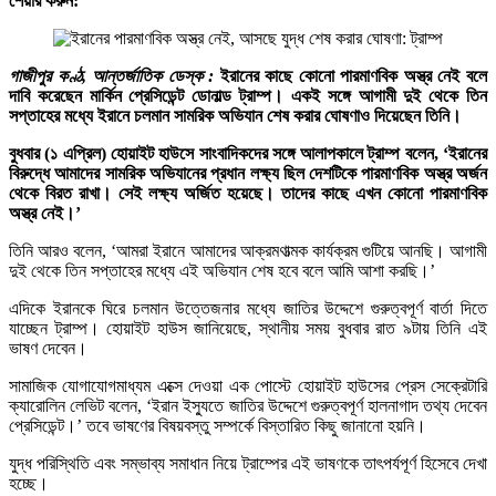
শেয়ার করুন:
গাজীপুর কণ্ঠ, আন্তর্জাতিক ডেস্ক :
ইরানের কাছে কোনো পারমাণবিক অস্ত্র নেই বলে
দাবি করেছেন মার্কিন প্রেসিডেন্ট ডোনাল্ড ট্রাম্প। একই সঙ্গে আগামী দুই থেকে তিন
সপ্তাহের মধ্যে ইরানে চলমান সামরিক অভিযান শেষ করার ঘোষণাও দিয়েছেন তিনি।
বুধবার (১ এপ্রিল) হোয়াইট হাউসে সাংবাদিকদের সঙ্গে আলাপকালে ট্রাম্প বলেন, ‘ইরানের
বিরুদ্ধে আমাদের সামরিক অভিযানের প্রধান লক্ষ্য ছিল দেশটিকে পারমাণবিক অস্ত্র অর্জন
থেকে বিরত রাখা। সেই লক্ষ্য অর্জিত হয়েছে। তাদের কাছে এখন কোনো পারমাণবিক
অস্ত্র নেই।’
তিনি আরও বলেন, ‘আমরা ইরানে আমাদের আক্রমণাত্মক কার্যক্রম গুটিয়ে আনছি। আগামী
দুই থেকে তিন সপ্তাহের মধ্যে এই অভিযান শেষ হবে বলে আমি আশা করছি।’
এদিকে ইরানকে ঘিরে চলমান উত্তেজনার মধ্যে জাতির উদ্দেশে গুরুত্বপূর্ণ বার্তা দিতে
যাচ্ছেন ট্রাম্প। হোয়াইট হাউস জানিয়েছে, স্থানীয় সময় বুধবার রাত ৯টায় তিনি এই
ভাষণ দেবেন।
সামাজিক যোগাযোগমাধ্যম এক্সে দেওয়া এক পোস্টে হোয়াইট হাউসের প্রেস সেক্রেটারি
ক্যারোলিন লেভিট বলেন, ‘ইরান ইস্যুতে জাতির উদ্দেশে গুরুত্বপূর্ণ হালনাগাদ তথ্য দেবেন
প্রেসিডেন্ট।’ তবে ভাষণের বিষয়বস্তু সম্পর্কে বিস্তারিত কিছু জানানো হয়নি।
যুদ্ধ পরিস্থিতি এবং সম্ভাব্য সমাধান নিয়ে ট্রাম্পের এই ভাষণকে তাৎপর্যপূর্ণ হিসেবে দেখা
হচ্ছে।