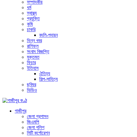
সম্পাদকীয়
ধর্ম
স্বাস্থ্য
প্রযুক্তি
কৃষি
চাকরি
বদলি-পদায়ন
ভিন্ন খবর
রাশিফল
সংবাদ বিজ্ঞপ্তি
মুক্তমত
ফিচার
ইতিহাস
ঐতিহ্য
শিল্প-সাহিত্য
ছবিঘর
ভিডিও
গাজীপুর
জেলা প্রশাসন
জিএমপি
জেলা পুলিশ
সিটি কর্পোরেশন