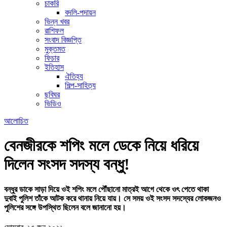
চাকরি
বদলি-পদায়ন
ভিন্ন খবর
রাশিফল
সংবাদ বিজ্ঞপ্তি
মুক্তমত
ফিচার
ইতিহাস
ঐতিহ্য
শিল্প-সাহিত্য
ছবিঘর
ভিডিও
আলোচিত
বেনজীরকে শপিং মলে ডেকে নিয়ে ধরিয়ে
দিলেন সংসদ সদস্য বন্ধু!
বন্ধুর ডাকে সাড়া দিয়ে ওই শপিং মলে পৌঁছানো মাত্রই আগে থেকে ওৎ পেতে থাকা
দুবাই পুলিশ তাঁকে আটক করে থানায় নিয়ে যায়। সে সময় ওই সংসদ সদস্যের লোকজনও
পুলিশের সঙ্গে উপস্থিত ছিলেন বলে জানানো হয়।