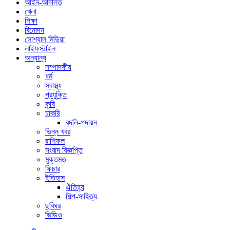
আইন-আদালত
খেলা
শিক্ষা
বিনোদন
সোশ্যাল মিডিয়া
লাইফস্টাইল
অন্যান্য
সম্পাদকীয়
ধর্ম
স্বাস্থ্য
প্রযুক্তি
কৃষি
চাকরি
বদলি-পদায়ন
ভিন্ন খবর
রাশিফল
সংবাদ বিজ্ঞপ্তি
মুক্তমত
ফিচার
ইতিহাস
ঐতিহ্য
শিল্প-সাহিত্য
ছবিঘর
ভিডিও