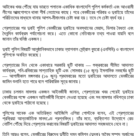
আটকের খবর পৌঁছে যায় ভারতে পলাতক একাধিক বাংলাদেশি পুলিশ কর্মকর্তা এবং আওয়ামী
লীগের আত্মগোপনে থাকা শীর্ষ নেতাদের কাছে। পরে বেনজীরের পরিবার ও দুবাইয়ে তাঁদের
পরিচিতদের মাধ্যমে থানায় আপস-মীমাংসার চেষ্টা করা হয়। তবে সে চেষ্টা ব্যর্থ হয়।
গ্রেপ্তারের পর দুবাই পুলিশ বেনজীরের দুবাইয়ে অবস্থানের মেয়াদ, ভিসার বৈধতা এবং
দৈনন্দিন কার্যক্রম পর্যালোচনা করে। এতে কোনো নেতিবাচক তথ্য পাওয়া যায়নি বলে
জানান তাঁর ঘনিষ্ঠ একজন।
দুবাই পুলিশ বিষয়টি আনুষ্ঠানিকভাবে ঢাকার ন্যাশনাল সেন্ট্রাল ব্যুরো (এনসিবি) ও বাংলাদেশ
পুলিশকে অবহিত করেছে।
গ্রেপ্তারের দিন থেকে একাধারে সরকারি ছুটি থাকায় — শুক্রবারের সীমিত আদালত
কার্যক্রম, শনি-রবিবারের সাপ্তাহিক ছুটি এবং সোমবার (১৫ জুন) ইসলামিক নববর্ষের ছুটি
— আগামীকাল মঙ্গলবার (১৬ জুন) প্রথমবারের মতো দুবাইয়ের আদালতে বেনজীরের
জামিন শুনানি হতে পারে বলে পারিবারিক সূত্র জানায়।
ঢাকায় চলমান মামলার একজন আইনজীবী জানান, গ্রেপ্তারের খবর পেয়েই দুবাইয়ে
বেনজীরের পক্ষে একজন আইনজীবী নিয়োগ দেওয়া হয়েছে এবং সব মামলার নথিপত্র ঢাকা
থেকে দুবাইয়ে পাঠানো হয়েছে।
পুলিশের সাবেক এক অতিরিক্ত আইজিপি এশিয়া পোস্টকে বলেন, এই গ্রেপ্তারের
প্রক্রিয়া আন্তর্জাতিক মানদণ্ডে প্রশ্নবিদ্ধ। তাঁর মতে, ব্যক্তিগত উদ্যোগে রেড
নোটিশ পৌঁছে দিয়ে গ্রেপ্তার করানোর বিষয়টি দুবাইয়ের আদালত সহজভাবে নেবে না।
তিনি আরও বলেন, বেনজীরের বিরুদ্ধে দুর্নীতি দমন কমিশন (দুদক) অবৈধ সম্পদ অর্জনের