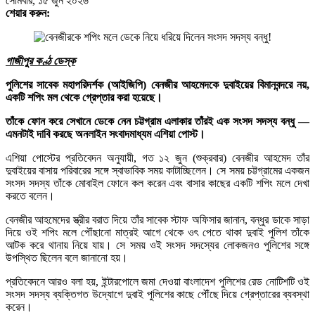
সোমবার, ১৫ জুন ২০২৬
শেয়ার করুন:
গাজীপুর কণ্ঠ ডেস্ক
পুলিশের সাবেক মহাপরিদর্শক (আইজিপি) বেনজীর আহমেদকে দুবাইয়ের বিমানবন্দরে নয়,
একটি শপিং মল থেকে গ্রেপ্তার করা হয়েছে।
তাঁকে ফোন করে সেখানে ডেকে নেন চট্টগ্রাম এলাকার তাঁরই এক সংসদ সদস্য বন্ধু —
এমনটাই দাবি করছে অনলাইন সংবাদমাধ্যম এশিয়া পোস্ট।
এশিয়া পোস্টের প্রতিবেদন অনুযায়ী, গত ১২ জুন (শুক্রবার) বেনজীর আহমেদ তাঁর
দুবাইয়ের বাসায় পরিবারের সঙ্গে স্বাভাবিক সময় কাটাচ্ছিলেন। সে সময় চট্টগ্রামের একজন
সংসদ সদস্য তাঁকে মোবাইল ফোনে কল করেন এবং বাসার কাছের একটি শপিং মলে দেখা
করতে বলেন।
বেনজীর আহমেদের স্ত্রীর বরাত দিয়ে তাঁর সাবেক স্টাফ অফিসার জানান, বন্ধুর ডাকে সাড়া
দিয়ে ওই শপিং মলে পৌঁছানো মাত্রই আগে থেকে ওৎ পেতে থাকা দুবাই পুলিশ তাঁকে
আটক করে থানায় নিয়ে যায়। সে সময় ওই সংসদ সদস্যের লোকজনও পুলিশের সঙ্গে
উপস্থিত ছিলেন বলে জানানো হয়।
প্রতিবেদনে আরও বলা হয়, ইন্টারপোলে জমা দেওয়া বাংলাদেশ পুলিশের রেড নোটিশটি ওই
সংসদ সদস্য ব্যক্তিগত উদ্যোগে দুবাই পুলিশের কাছে পৌঁছে দিয়ে গ্রেপ্তারের ব্যবস্থা
করেন।