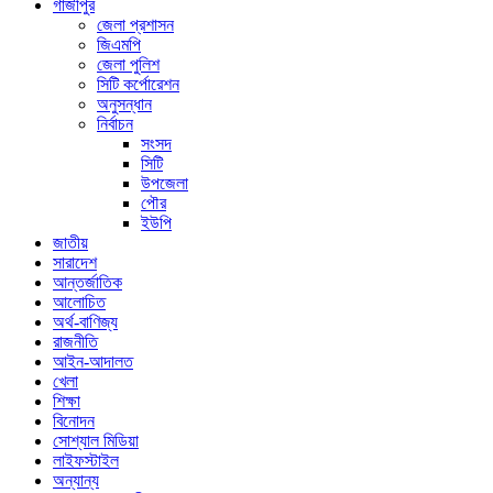
গাজীপুর
জেলা প্রশাসন
জিএমপি
জেলা পুলিশ
সিটি কর্পোরেশন
অনুসন্ধান
নির্বাচন
সংসদ
সিটি
উপজেলা
পৌর
ইউপি
জাতীয়
সারাদেশ
আন্তর্জাতিক
আলোচিত
অর্থ-বাণিজ্য
রাজনীতি
আইন-আদালত
খেলা
শিক্ষা
বিনোদন
সোশ্যাল মিডিয়া
লাইফস্টাইল
অন্যান্য