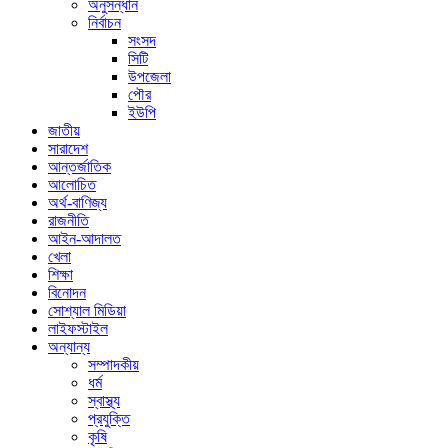
অনুসন্ধান
নির্বাচন
সংসদ
সিটি
উপজেলা
পৌর
ইউপি
জাতীয়
সারাদেশ
আন্তর্জাতিক
আলোচিত
অর্থ-বাণিজ্য
রাজনীতি
আইন-আদালত
খেলা
শিক্ষা
বিনোদন
সোশ্যাল মিডিয়া
লাইফস্টাইল
অন্যান্য
সম্পাদকীয়
ধর্ম
স্বাস্থ্য
প্রযুক্তি
কৃষি