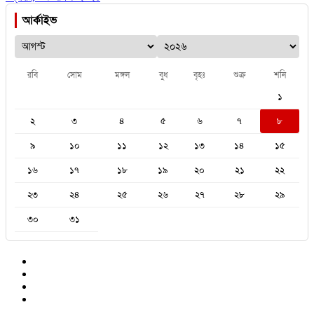
আর্কাইভ
রবি
সোম
মঙ্গল
বুধ
বৃহঃ
শুক্র
শনি
১
২
৩
৪
৫
৬
৭
৮
৯
১০
১১
১২
১৩
১৪
১৫
১৬
১৭
১৮
১৯
২০
২১
২২
২৩
২৪
২৫
২৬
২৭
২৮
২৯
৩০
৩১