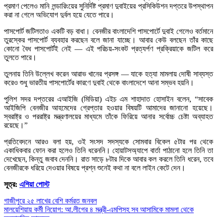
প্রমাণ পেলেও মানি লন্ডারিংয়ের সুনির্দিষ্ট প্রমাণ দুবাইয়ের প্রসিকিউশন দপ্তরে উপস্থাপন
করা না গেলে অভিযোগ দুর্বল হয়ে যেতে পারে।
পাসপোর্ট জটিলতাও একটি বড় বাধা। বেনজীর বাংলাদেশি পাসপোর্টে দুবাই গেলেও বর্তমানে
তুরস্কের পাসপোর্ট ব্যবহার করছেন বলে জানা যাচ্ছে। আবার কেউ বলছেন তাঁর কাছে
কোনো বৈধ পাসপোর্টই নেই — এই পরিচয়-সংকট প্রত্যর্পণ প্রক্রিয়াকে জটিল করে
তুলতে পারে।
তুলনায় তিনি উল্লেখ করেন আরাভ খানের প্রসঙ্গ — যাকে হত্যা মামলায় দোষী সাব্যস্ত
করেও শুধু ভারতীয় পাসপোর্টের কারণে দুবাই থেকে বাংলাদেশে আনা সম্ভব হয়নি।
পুলিশ সদর দপ্তরের এআইজি (মিডিয়া) এইচ এম শাহাদাত হোসাইন বলেন, “সাবেক
আইজিপি বেনজীর আহমেদের গ্রেপ্তার হওয়ার বিষয়টি আমাদের জানানো হয়েছে।
স্বরাষ্ট্র ও পররাষ্ট্র মন্ত্রণালয়ের মাধ্যমে তাঁকে ফিরিয়ে আনার সর্বোচ্চ চেষ্টা অব্যাহত
রয়েছে।”
প্রতিবেদনে আরও বলা হয়, ওই সংসদ সদস্যকে সোমবার বিকেল ৫টার পর থেকে
একাধিকবার ফোন করা হলেও তিনি ধরেননি। হোয়াটসঅ্যাপে বার্তা পাঠানো হলে তিনি তা
দেখেছেন, কিন্তু জবাব দেননি। রাত সাড়ে ৮টার দিকে আবার কল করলে তিনি ধরেন, তবে
বেনজীরকে ধরিয়ে দেওয়ার বিষয়ে প্রশ্ন শুনেই কথা না বলে লাইন কেটে দেন।
সূত্র:
এশিয়া পোস্ট
Post
গাজীপুরে ২৫ লাখের বেশি কর্মরত জনবল
মালয়েশিয়ায় কর্মী নিয়োগ: আ.লীগের ৪ মন্ত্রী-এমপিসহ সব আসামিকে মামলা থেকে
navigation