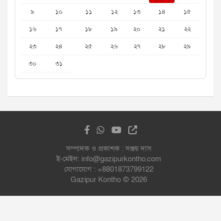
৯
১০
১১
১২
১৩
১৪
১৫
১৬
১৭
১৮
১৯
২০
২১
২২
২৩
২৪
২৫
২৬
২৭
২৮
২৯
৩০
৩১
সম্পাদক ও প্রকাশক : সঞ্জয় দাস
ই-মেইল: info@gazipurkontho.com
যোগাযোগ : +8801873799122
Gazipur Kontho © 2026