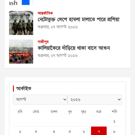
আন্তর্জাতিক
নেটোভুক্ত দেশে হামলা চালাতে পারে রাশিয়া
শুক্রবার, ০৭ আগস্ট ২০২৬
গাজীপুর
কালিয়াকৈরে দাঁড়িয়ে থাকা বাসে আগুন
শুক্রবার, ০৭ আগস্ট ২০২৬
আর্কাইভ
রবি
সোম
মঙ্গল
বুধ
বৃহঃ
শুক্র
শনি
১
২
৩
৪
৫
৬
৭
৮