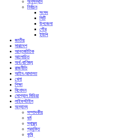
অনুসন্ধান
নির্বাচন
সংসদ
সিটি
উপজেলা
পৌর
ইউপি
জাতীয়
সারাদেশ
আন্তর্জাতিক
আলোচিত
অর্থ-বাণিজ্য
রাজনীতি
আইন-আদালত
খেলা
শিক্ষা
বিনোদন
সোশ্যাল মিডিয়া
লাইফস্টাইল
অন্যান্য
সম্পাদকীয়
ধর্ম
স্বাস্থ্য
প্রযুক্তি
কৃষি