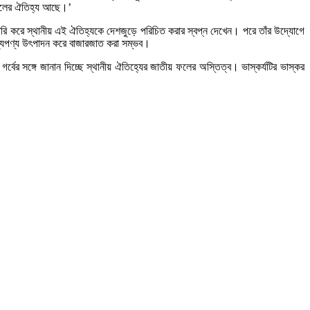
াঁঠালের ঐতিহ্য আছে।’
তৈরি করে স্থানীয় এই ঐতিহ্যকে দেশজুড়ে পরিচিত করার স্বপ্ন দেখেন। পরে তাঁর উদ্যোগে
াদ্যপণ্য উৎপাদন করে বাজারজাত করা সম্ভব।
্বের সঙ্গে জানান দিচ্ছে স্থানীয় ঐতিহ্যের জাতীয় ফলের অস্তিত্ব। ভাস্কর্যটির ভাস্কর