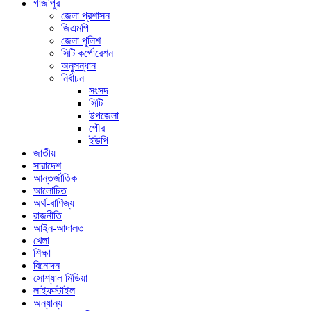
গাজীপুর
জেলা প্রশাসন
জিএমপি
জেলা পুলিশ
সিটি কর্পোরেশন
অনুসন্ধান
নির্বাচন
সংসদ
সিটি
উপজেলা
পৌর
ইউপি
জাতীয়
সারাদেশ
আন্তর্জাতিক
আলোচিত
অর্থ-বাণিজ্য
রাজনীতি
আইন-আদালত
খেলা
শিক্ষা
বিনোদন
সোশ্যাল মিডিয়া
লাইফস্টাইল
অন্যান্য