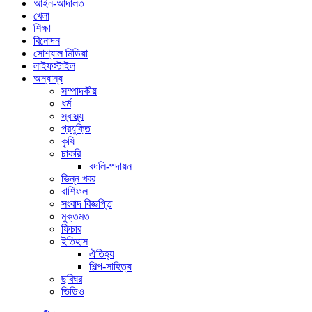
আইন-আদালত
খেলা
শিক্ষা
বিনোদন
সোশ্যাল মিডিয়া
লাইফস্টাইল
অন্যান্য
সম্পাদকীয়
ধর্ম
স্বাস্থ্য
প্রযুক্তি
কৃষি
চাকরি
বদলি-পদায়ন
ভিন্ন খবর
রাশিফল
সংবাদ বিজ্ঞপ্তি
মুক্তমত
ফিচার
ইতিহাস
ঐতিহ্য
শিল্প-সাহিত্য
ছবিঘর
ভিডিও