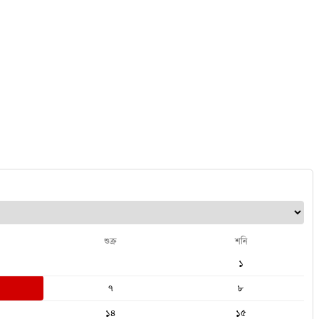
শুক্র
শনি
১
৭
৮
১৪
১৫