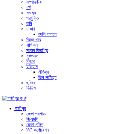
সম্পাদকীয়
ধর্ম
স্বাস্থ্য
প্রযুক্তি
কৃষি
চাকরি
বদলি-পদায়ন
ভিন্ন খবর
রাশিফল
সংবাদ বিজ্ঞপ্তি
মুক্তমত
ফিচার
ইতিহাস
ঐতিহ্য
শিল্প-সাহিত্য
ছবিঘর
ভিডিও
গাজীপুর
জেলা প্রশাসন
জিএমপি
জেলা পুলিশ
সিটি কর্পোরেশন