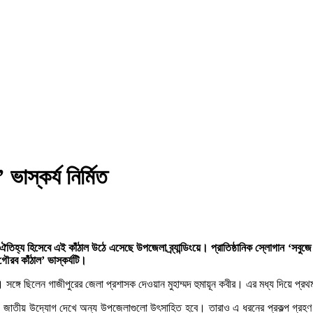
াস্কর্য নির্মিত
 ঐতিহ্য হিসেবে এই কাঁঠাল উঠে এসেছে উপজেলা ব্র্যান্ডিংয়ে। প্রাতিষ্ঠানিক স্লোগান ‘সবুজ
গৌরব কাঁঠাল’ ভাস্কর্যটি।
্গে ছিলেন গাজীপুরের জেলা প্রশাসক দেওয়ান মুহাম্মদ হুমায়ূন কবীর। এর মধ্য দিয়ে প্রথ
াতীয় উদ্যোগ দেখে অন্য উপজেলাগুলো উৎসাহিত হবে। তারাও এ ধরনের প্রকল্প গ্রহণ 