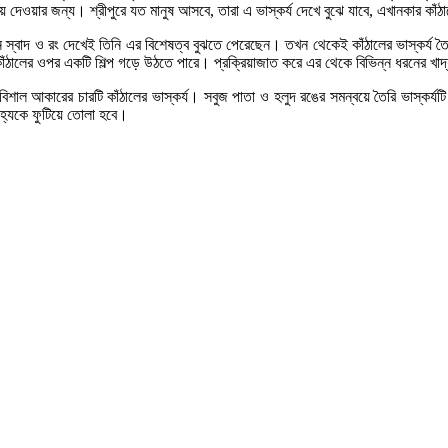
রিয়ে দেওয়ার জন্য। শ্রীপুরে যত মানুষ আসবে, তারা এ ভাস্কর্য দেখে বুঝে যাবে, এখানকার ক
ন্ন স্বাদ ও রং দেখেই তিনি এর বিশেষত্ব বুঝতে পেরেছেন। তখন থেকেই কাঁঠালের ভাস্কর্য 
কাঁঠালের ওপর একটি শিল্প গড়ে উঠতে পারে। প্রক্রিয়াজাত করে এর থেকে বিভিন্ন ধরনের খ
ল আকারের চারটি কাঁঠালের ভাস্কর্য। সবুজ পাতা ও হলুদ রঙের সমন্বয়ে তৈরি ভাস্কর্যটি গর
হ্যকে ফুটিয়ে তোলা হবে।