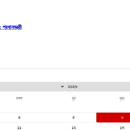
প্রধানমন্ত্রী
মঙ্গল
বুধ
বৃহঃ
৪
৫
৬
১১
১২
১৩