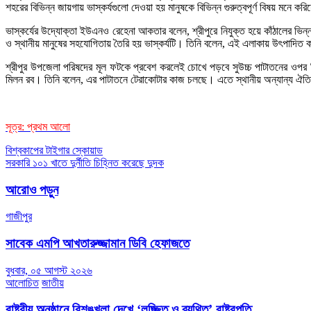
শহরের বিভিন্ন জায়গায় ভাস্কর্যগুলো দেওয়া হয় মানুষকে বিভিন্ন গুরুত্বপূর্ণ বিষয় মনে ক
ভাস্কর্যের উদ্যোক্তা ইউএনও রেহেনা আকতার বলেন, শ্রীপুরে নিযুক্ত হয়ে কাঁঠালের ভি
ও স্থানীয় মানুষের সহযোগিতায় তৈরি হয় ভাস্কর্যটি। তিনি বলেন, এই এলাকায় উৎপাদিত 
শ্রীপুর উপজেলা পরিষদের মূল ফটকে প্রবেশ করলেই চোখে পড়বে সুউচ্চ পাটাতনের ওপর বিশা
মিলন রব। তিনি বলেন, এর পাটাতনে টেরাকোটার কাজ চলছে। এতে স্থানীয় অন্যান্য ঐতি
সূত্র: প্রথম আলো
Post
বিশ্বকাপের টাইগার স্কোয়াড
সরকারি ১০১ খাতে দুর্নীতি চিহ্নিত করেছে দুদক
navigation
আরোও পড়ুন
গাজীপুর
সাবেক এমপি আখতারুজ্জামান ডিবি হেফাজতে
বুধবার, ০৫ আগস্ট ২০২৬
আলোচিত
জাতীয়
রাষ্ট্রীয় অনুষ্ঠানে বিশৃঙ্খলা দেখে ‘লজ্জিত ও ব্যথিত’ রাষ্ট্রপতি