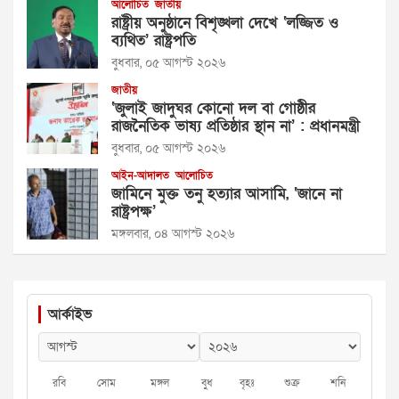
আলোচিত
জাতীয়
রাষ্ট্রীয় অনুষ্ঠানে বিশৃঙ্খলা দেখে ‘লজ্জিত ও
ব্যথিত’ রাষ্ট্রপতি
বুধবার, ০৫ আগস্ট ২০২৬
জাতীয়
‘জুলাই জাদুঘর কোনো দল বা গোষ্ঠীর
রাজনৈতিক ভাষ্য প্রতিষ্ঠার স্থান না’ : প্রধানমন্ত্রী
বুধবার, ০৫ আগস্ট ২০২৬
আইন-আদালত
আলোচিত
জামিনে মুক্ত তনু হত্যার আসামি, ‘জানে না
রাষ্ট্রপক্ষ’
মঙ্গলবার, ০৪ আগস্ট ২০২৬
আর্কাইভ
রবি
সোম
মঙ্গল
বুধ
বৃহঃ
শুক্র
শনি