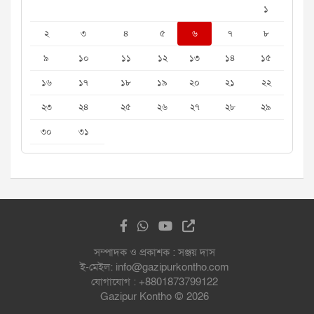
১
২
৩
৪
৫
৬
৭
৮
৯
১০
১১
১২
১৩
১৪
১৫
১৬
১৭
১৮
১৯
২০
২১
২২
২৩
২৪
২৫
২৬
২৭
২৮
২৯
৩০
৩১
সম্পাদক ও প্রকাশক : সঞ্জয় দাস
ই-মেইল: info@gazipurkontho.com
যোগাযোগ : +8801873799122
Gazipur Kontho © 2026