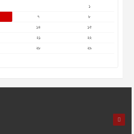
১
৭
৮
১৪
১৫
২১
২২
২৮
২৯