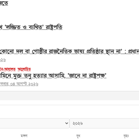
জতে
েখে ‘লজ্জিত ও ব্যথিত’ রাষ্ট্রপতি
োনো দল বা গোষ্ঠীর রাজনৈতিক ভাষ্য প্রতিষ্ঠার স্থান না’ : প্রধানমন
০২৬
ন-আদালত
আলোচিত
মিনে মুক্ত তনু হত্যার আসামি, ‘জানে না রাষ্ট্রপক্ষ’
্গলবার, ০৪ আগস্ট ২০২৬
মঙ্গল
বুধ
বৃহঃ