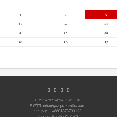
৪
৫
৬
১১
১২
১৩
১৮
১৯
২০
২৫
২৬
২৭
সম্পাদক ও প্রকাশক : সঞ্জয় দাস
ই-মেইল: info@gazipurkontho.com
যোগাযোগ : +8801873799122
Gazipur Kontho © 2026