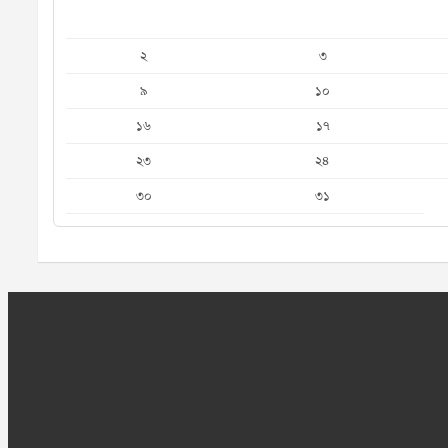
২
৩
৯
১০
১৬
১৭
২৩
২৪
৩০
৩১