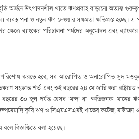
রবৃদ্ধি অর্জনে উৎপাদনশীল খাতে ঋণপ্রবাহ বাড়ানো অত্যন্ত গুরুত্
 ব্যবস্থাপনা ও নতুন ঋণ দেওয়ার সক্ষমতা ক্ষতিগ্রস্ত হচ্ছে। 
ণের ক্ষেত্রে ব্যাংকের পরিচালনা পর্ষদের অনুমোদন এবং ব্যাংকার 
রিশোধ করতে হবে, সব আরোপিত ও অনারোপিত সুদ মওকুফের ক
িতকরণ সংক্রান্ত শর্ত এবং ওই বছরের ২৪ মে জারি করা রাষ্ট্রায়ত
রের ৩০ জুন পর্যন্ত যেসব ‘মন্দ’ বা ‘ক্ষতিজনক’ মানের ঋ
্বল্পমেয়াদি কৃষি ঋণ ও সিএমএসএমই খাতের কটেজ, মাইক্রো ও ক
ে বলে বিজ্ঞপ্তিতে বলা হয়েছে।