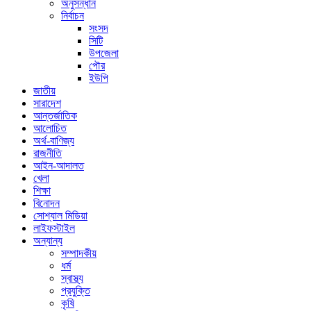
অনুসন্ধান
নির্বাচন
সংসদ
সিটি
উপজেলা
পৌর
ইউপি
জাতীয়
সারাদেশ
আন্তর্জাতিক
আলোচিত
অর্থ-বাণিজ্য
রাজনীতি
আইন-আদালত
খেলা
শিক্ষা
বিনোদন
সোশ্যাল মিডিয়া
লাইফস্টাইল
অন্যান্য
সম্পাদকীয়
ধর্ম
স্বাস্থ্য
প্রযুক্তি
কৃষি