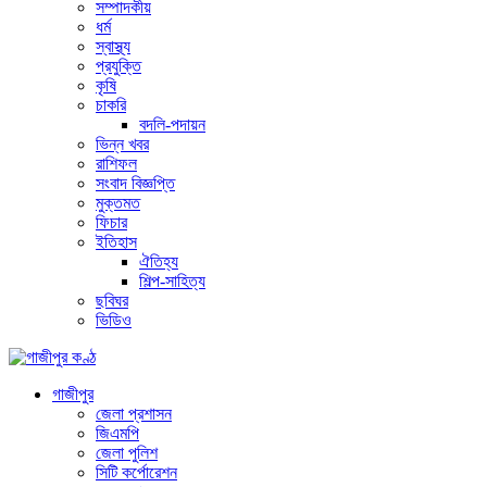
সম্পাদকীয়
ধর্ম
স্বাস্থ্য
প্রযুক্তি
কৃষি
চাকরি
বদলি-পদায়ন
ভিন্ন খবর
রাশিফল
সংবাদ বিজ্ঞপ্তি
মুক্তমত
ফিচার
ইতিহাস
ঐতিহ্য
শিল্প-সাহিত্য
ছবিঘর
ভিডিও
গাজীপুর
জেলা প্রশাসন
জিএমপি
জেলা পুলিশ
সিটি কর্পোরেশন