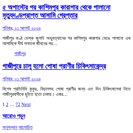
৫ অগাস্টের পর কাশিমপুর কারাগার থেকে পালানো
মৃত্যুদণ্ডপ্রাপ্ত আসামি গ্রেপ্তার
শনিবার, ০১ আগস্ট ২০২৬
গাজীপুর কণ্ঠ ডেস্ক জুলাই অভ্যুত্থানের পর কাশিমপুর কারাগার ভেঙে পালানো এক
আসামিকে দীর্ঘ পলাতক জীবনের পর…
গাজীপুর
গাজীপুরে চালু হলো পোষা প্রাণীর চিকিৎসাকেন্দ্র
শনিবার, ০১ আগস্ট ২০২৬
বিশেষ প্রতিনিধি কুকুর, বিড়ালসহ পোষা প্রাণীর জন্য এত দিন চিকিৎসাসেবা নিতে
গাজীপুরবাসীকে ছুটতে হতো ঢাকায়। এবার…
Posts
1
2
…
72
Next
pagination
আরোও পড়ুন
অনুসন্ধান
আলোচিত