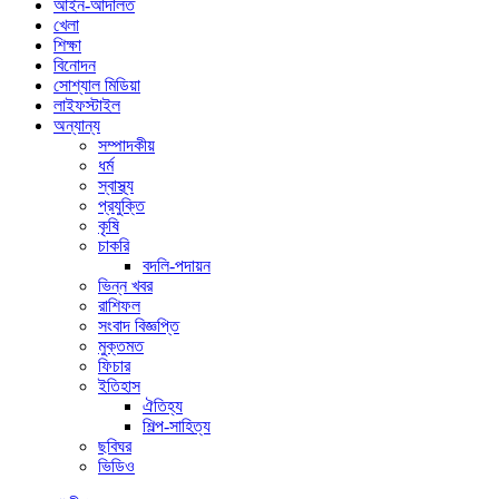
আইন-আদালত
খেলা
শিক্ষা
বিনোদন
সোশ্যাল মিডিয়া
লাইফস্টাইল
অন্যান্য
সম্পাদকীয়
ধর্ম
স্বাস্থ্য
প্রযুক্তি
কৃষি
চাকরি
বদলি-পদায়ন
ভিন্ন খবর
রাশিফল
সংবাদ বিজ্ঞপ্তি
মুক্তমত
ফিচার
ইতিহাস
ঐতিহ্য
শিল্প-সাহিত্য
ছবিঘর
ভিডিও