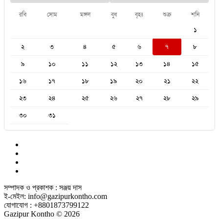
রবি
সোম
মঙ্গল
বুধ
বৃহঃ
শুক্র
শনি
১
২
৩
৪
৫
৬
৭
৮
৯
১০
১১
১২
১৩
১৪
১৫
১৬
১৭
১৮
১৯
২০
২১
২২
২৩
২৪
২৫
২৬
২৭
২৮
২৯
৩০
৩১
সম্পাদক ও প্রকাশক : সঞ্জয় দাস
ই-মেইল: info@gazipurkontho.com
যোগাযোগ : +8801873799122
Gazipur Kontho © 2026