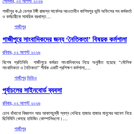
সোমবার, ০৩ আগস্ট ২০২৬
গাজীপুর কণ্ঠ ডেস্ক টঙ্গী রাজস্ব সার্কেলর আওতাধীন কাশিমপুর ভূমি অফিসের সব কর্মকর্তা
ও কর্মচারীকে সাময়িক বরখাস্ত…
গাজীপুর
গাজীপুরে সাংবাদিকদের জন্য ‘নৈতিকতা’ বিষয়ক কর্মশালা
রবিবার, ০২ আগস্ট ২০২৬
বিশেষ প্রতিনিধি গাজীপুরে কর্মরত সাংবাদিকদের নিয়ে অনুষ্ঠিত হয়েছে “মৌলিক
সাংবাদিকতা ও নৈতিকতা” শীর্ষক একটি প্রশিক্ষণ কর্মশালা,…
গাজীপুর
ভিডিও
পূর্বাচলের সাইনবোর্ড ব্যবসা
রবিবার, ০২ আগস্ট ২০২৬
চোখ ধাঁধানো বিজ্ঞাপন আর আকাশচুম্বী স্বপ্ন দেখিয়ে হাজার হাজার মানুষের আবেগ নিয়ে
ছিনিমিনি খেলছে হাউজিং কোম্পানিগুলো।…
গাজীপুর