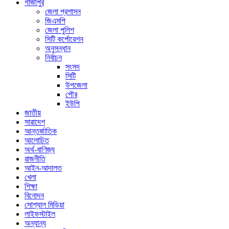
গাজীপুর
জেলা প্রশাসন
জিএমপি
জেলা পুলিশ
সিটি কর্পোরেশন
অনুসন্ধান
নির্বাচন
সংসদ
সিটি
উপজেলা
পৌর
ইউপি
জাতীয়
সারাদেশ
আন্তর্জাতিক
আলোচিত
অর্থ-বাণিজ্য
রাজনীতি
আইন-আদালত
খেলা
শিক্ষা
বিনোদন
সোশ্যাল মিডিয়া
লাইফস্টাইল
অন্যান্য