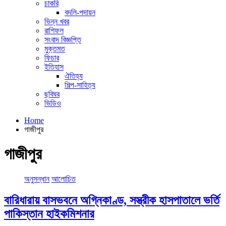
চাকরি
বদলি-পদায়ন
ভিন্ন খবর
রাশিফল
সংবাদ বিজ্ঞপ্তি
মুক্তমত
ফিচার
ইতিহাস
ঐতিহ্য
শিল্প-সাহিত্য
ছবিঘর
ভিডিও
Home
গাজীপুর
গাজীপুর
অনুসন্ধান
আলোচিত
বারিধারায় বাসভবনে অগ্নিকাণ্ড, সস্ত্রীক হাসপাতালে ভর্তি
পাকিস্তান হাইকমিশনার